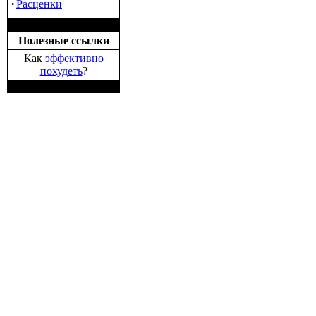
·
Расценки
Полезные ссылки
Как
эффективно
похудеть
?