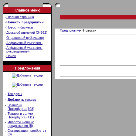
Главное меню
·
Главная страница
·
Новости предприятий
·
Новости бизнеса
Предприятие
->Новости
·
Доска объявлений (34562)
·
Отраслевой рубрикатор
·
Алфавитный указатель
·
Алфавитный указатель
руководителей
·
Поиск
Предложения
·
Тендеры
·
Добавить тендер
·
Вакансии
Петербурга (108)
·
Товары и услуги
Петербурга (411)
·
Инвестиционные
предложения (5)
·
Организации приобретут
(0)