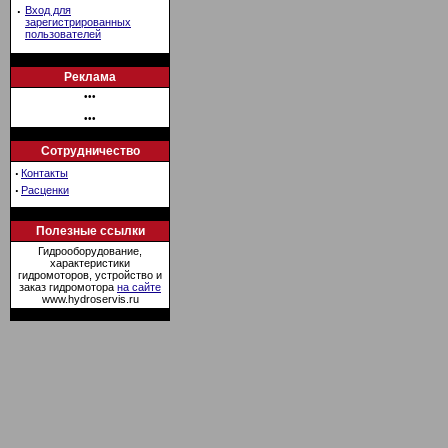
·
Вход для
зарегистрированных
пользователей
Реклама
•••
•••
Сотрудничество
·
Контакты
·
Расценки
Полезные ссылки
Гидрооборудование,
характеристики
гидромоторов, устройство и
заказ гидромотора
на сайте
www.hydroservis.ru