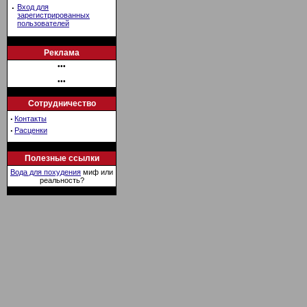
·
Вход для
зарегистрированных
пользователей
Реклама
•••
•••
Сотрудничество
·
Контакты
·
Расценки
Полезные ссылки
Вода для похудения
миф или
реальность?