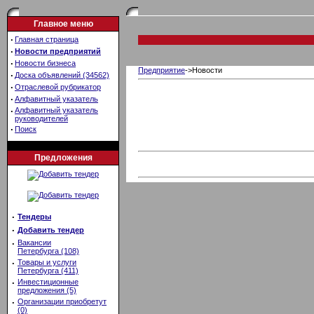
Главное меню
·
Главная страница
·
Новости предприятий
·
Новости бизнеса
Предприятие
->Новости
·
Доска объявлений (34562)
·
Отраслевой рубрикатор
·
Алфавитный указатель
·
Алфавитный указатель
руководителей
·
Поиск
Предложения
·
Тендеры
·
Добавить тендер
·
Вакансии
Петербурга (108)
·
Товары и услуги
Петербурга (411)
·
Инвестиционные
предложения (5)
·
Организации приобретут
(0)