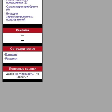
предложения (5)
·
Организации приобретут
(0)
·
Вход для
зарегистрированных
пользователей
Реклама
•••
•••
Сотрудничество
·
Контакты
·
Расценки
Полезные ссылки
Давно
хочу похудеть
, что
делать?