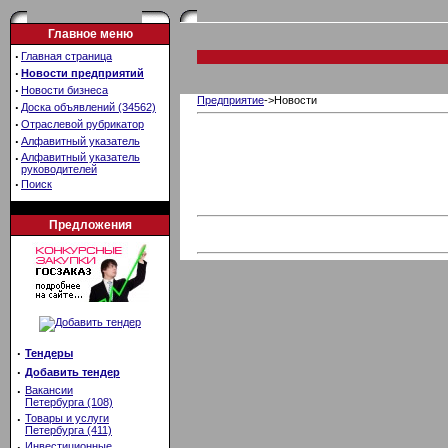
Главное меню
·
Главная страница
·
Новости предприятий
·
Новости бизнеса
Предприятие
->Новости
·
Доска объявлений (34562)
·
Отраслевой рубрикатор
·
Алфавитный указатель
·
Алфавитный указатель
руководителей
·
Поиск
Предложения
·
Тендеры
·
Добавить тендер
·
Вакансии
Петербурга (108)
·
Товары и услуги
Петербурга (411)
·
Инвестиционные