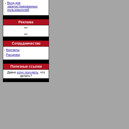
·
Вход для
зарегистрированных
пользователей
Реклама
•••
•••
Сотрудничество
·
Контакты
·
Расценки
Полезные ссылки
Давно
хочу похудеть
, что
делать?