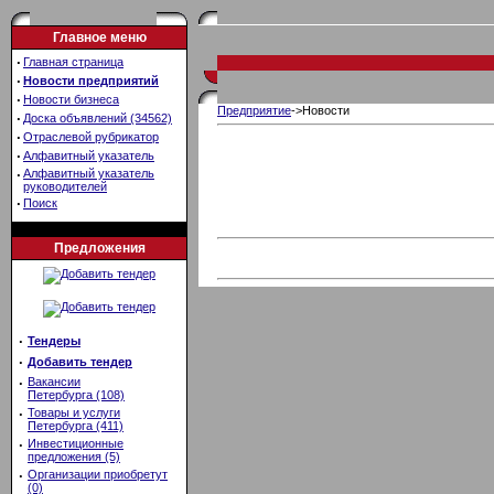
Главное меню
·
Главная страница
·
Новости предприятий
·
Новости бизнеса
Предприятие
->Новости
·
Доска объявлений (34562)
·
Отраслевой рубрикатор
·
Алфавитный указатель
·
Алфавитный указатель
руководителей
·
Поиск
Предложения
·
Тендеры
·
Добавить тендер
·
Вакансии
Петербурга (108)
·
Товары и услуги
Петербурга (411)
·
Инвестиционные
предложения (5)
·
Организации приобретут
(0)