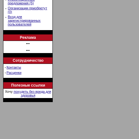
предложения (5)
·
Организации приобретут
(0)
·
Вход для
зарегистрированных
пользователей
Реклама
•••
•••
Сотрудничество
·
Контакты
·
Расценки
Полезные ссылки
Хочу
похудеть без вреда для
здоровья