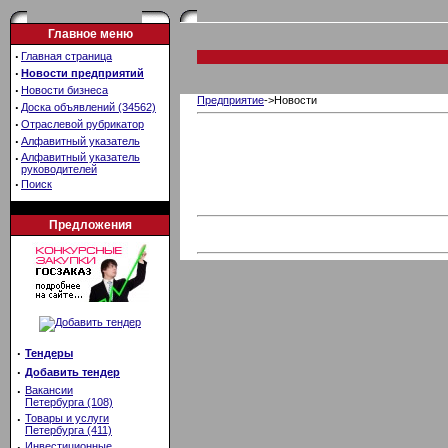
Главное меню
·
Главная страница
·
Новости предприятий
·
Новости бизнеса
Предприятие
->Новости
·
Доска объявлений (34562)
·
Отраслевой рубрикатор
·
Алфавитный указатель
·
Алфавитный указатель
руководителей
·
Поиск
Предложения
·
Тендеры
·
Добавить тендер
·
Вакансии
Петербурга (108)
·
Товары и услуги
Петербурга (411)
·
Инвестиционные