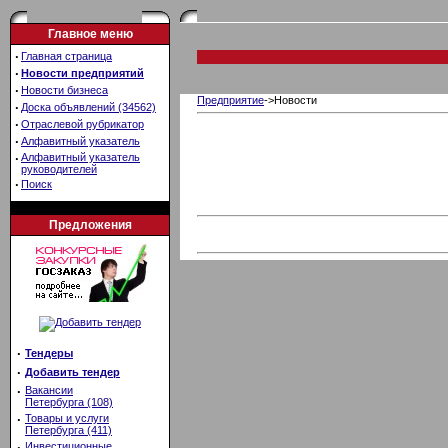
Главное меню
·
Главная страница
·
Новости предприятий
·
Новости бизнеса
Предприятие
->Новости
·
Доска объявлений (34562)
·
Отраслевой рубрикатор
·
Алфавитный указатель
·
Алфавитный указатель
руководителей
·
Поиск
Предложения
·
Тендеры
·
Добавить тендер
·
Вакансии
Петербурга (108)
·
Товары и услуги
Петербурга (411)
·
Инвестиционные