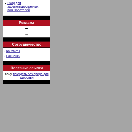
·
Вход для
зарегистрированных
пользователей
Реклама
•••
•••
Сотрудничество
·
Контакты
·
Расценки
Полезные ссылки
Хочу
похудеть без вреда для
здоровья