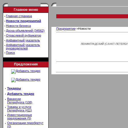
Главное меню
·
Главная страница
·
Новости предприятий
·
Новости бизнеса
Предприятие
->Новости
·
Доска объявлений (34562)
·
Отраслевой рубрикатор
·
Алфавитный указатель
ЛЕНИНГРАДСКИЙ (САНКТ-ПЕТЕРБ
·
Алфавитный указатель
руководителей
·
Поиск
Предложения
·
Тендеры
·
Добавить тендер
·
Вакансии
Петербурга (108)
·
Товары и услуги
Петербурга (411)
·
Инвестиционные
предложения (5)
·
Организации приобретут
(0)