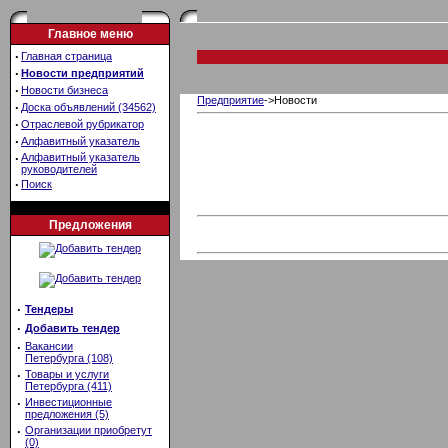
Главное меню
·
Главная страница
·
Новости предприятий
·
Новости бизнеса
Предприятие
->Новости
·
Доска объявлений (34562)
·
Отраслевой рубрикатор
·
Алфавитный указатель
·
Алфавитный указатель
руководителей
·
Поиск
Предложения
·
Тендеры
·
Добавить тендер
·
Вакансии
Петербурга (108)
·
Товары и услуги
Петербурга (411)
·
Инвестиционные
предложения (5)
·
Организации приобретут
(0)