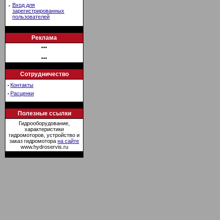
·
Вход для
зарегистрированных
пользователей
Реклама
•••
•••
Сотрудничество
·
Контакты
·
Расценки
Полезные ссылки
Гидрооборудование,
характеристики
гидромоторов, устройство и
заказ гидромотора
на сайте
www.hydroservis.ru