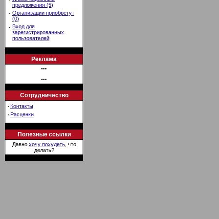
предложения (5)
·
Организации приобретут
(0)
·
Вход для
зарегистрированных
пользователей
Реклама
•••
•••
Сотрудничество
·
Контакты
·
Расценки
Полезные ссылки
Давно
хочу похудеть
, что
делать?