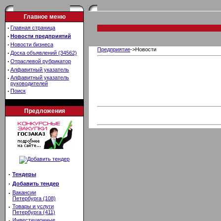
Главное меню
·
Главная страница
·
Новости предприятий
·
Новости бизнеса
Предприятие
->Новости
·
Доска объявлений (34562)
·
Отраслевой рубрикатор
·
Алфавитный указатель
·
Алфавитный указатель
руководителей
·
Поиск
Предложения
·
Тендеры
·
Добавить тендер
·
Вакансии
Петербурга (108)
·
Товары и услуги
Петербурга (411)
·
Инвестиционные