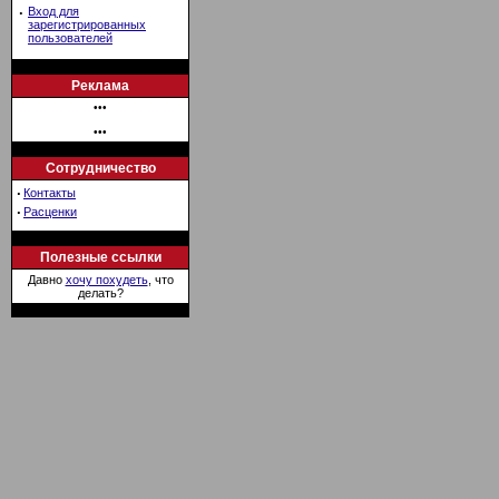
·
Вход для
зарегистрированных
пользователей
Реклама
•••
•••
Сотрудничество
·
Контакты
·
Расценки
Полезные ссылки
Давно
хочу похудеть
, что
делать?