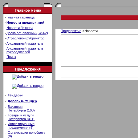
Главное меню
·
Главная страница
·
Новости предприятий
·
Новости бизнеса
Предприятие
->Новости
·
Доска объявлений (34562)
·
Отраслевой рубрикатор
·
Алфавитный указатель
·
Алфавитный указатель
руководителей
·
Поиск
Предложения
·
Тендеры
·
Добавить тендер
·
Вакансии
Петербурга (108)
·
Товары и услуги
Петербурга (411)
·
Инвестиционные
предложения (5)
·
Организации приобретут
(0)