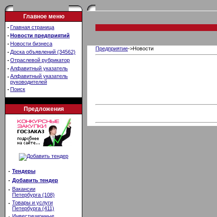
Главное меню
·
Главная страница
·
Новости предприятий
·
Новости бизнеса
Предприятие
->Новости
·
Доска объявлений (34562)
·
Отраслевой рубрикатор
·
Алфавитный указатель
·
Алфавитный указатель
руководителей
·
Поиск
Предложения
·
Тендеры
·
Добавить тендер
·
Вакансии
Петербурга (108)
·
Товары и услуги
Петербурга (411)
·
Инвестиционные