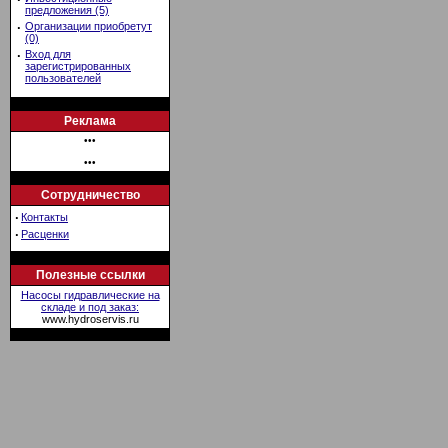
предложения (5)
·
Организации приобретут
(0)
·
Вход для
зарегистрированных
пользователей
Реклама
•••
•••
Сотрудничество
·
Контакты
·
Расценки
Полезные ссылки
Насосы гидравлические на
складе и под заказ:
www.hydroservis.ru