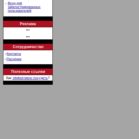
·
Вход для
зарегистрированных
пользователей
Реклама
•••
•••
Сотрудничество
·
Контакты
·
Расценки
Полезные ссылки
Как
эффективно похудеть
?