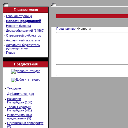
Главное меню
·
Главная страница
·
Новости предприятий
·
Новости бизнеса
Предприятие
->Новости
·
Доска объявлений (34562)
·
Отраслевой рубрикатор
·
Алфавитный указатель
·
Алфавитный указатель
руководителей
·
Поиск
Предложения
·
Тендеры
·
Добавить тендер
·
Вакансии
Петербурга (108)
·
Товары и услуги
Петербурга (411)
·
Инвестиционные
предложения (5)
·
Организации приобретут
(0)