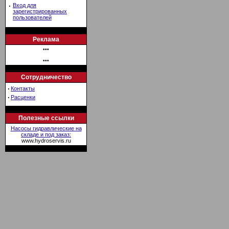
·
Вход для
зарегистрированных
пользователей
Реклама
•••
•••
Сотрудничество
·
Контакты
·
Расценки
Полезные ссылки
Насосы гидравлические на
складе и под заказ:
www.hydroservis.ru