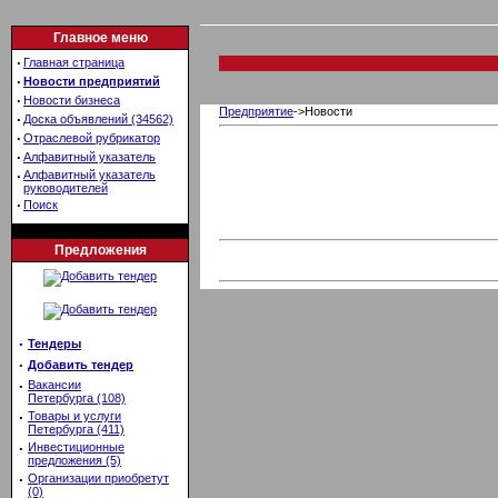
Главное меню
·
Главная страница
·
Новости предприятий
·
Новости бизнеса
Предприятие
->Новости
·
Доска объявлений (34562)
·
Отраслевой рубрикатор
·
Алфавитный указатель
·
Алфавитный указатель
руководителей
·
Поиск
Предложения
·
Тендеры
·
Добавить тендер
·
Вакансии
Петербурга (108)
·
Товары и услуги
Петербурга (411)
·
Инвестиционные
предложения (5)
·
Организации приобретут
(0)