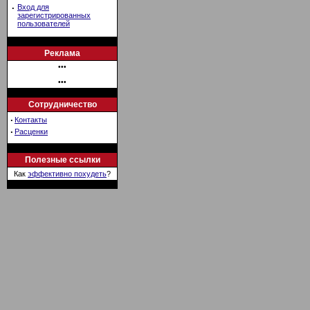
·
Вход для
зарегистрированных
пользователей
Реклама
•••
•••
Сотрудничество
·
Контакты
·
Расценки
Полезные ссылки
Как
эффективно похудеть
?