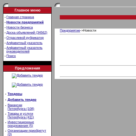
Главное меню
·
Главная страница
·
Новости предприятий
·
Новости бизнеса
Предприятие
->Новости
·
Доска объявлений (34562)
·
Отраслевой рубрикатор
·
Алфавитный указатель
·
Алфавитный указатель
руководителей
·
Поиск
Предложения
·
Тендеры
·
Добавить тендер
·
Вакансии
Петербурга (108)
·
Товары и услуги
Петербурга (411)
·
Инвестиционные
предложения (5)
·
Организации приобретут
(0)