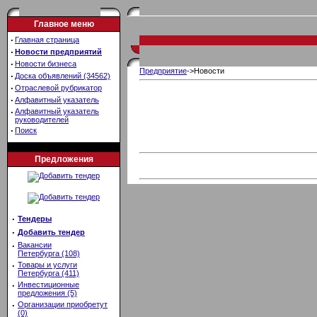
Главное меню
·
Главная страница
·
Новости предприятий
·
Новости бизнеса
Предприятие
->Новости
·
Доска объявлений (34562)
·
Отраслевой рубрикатор
·
Алфавитный указатель
·
Алфавитный указатель
руководителей
·
Поиск
Предложения
·
Тендеры
·
Добавить тендер
·
Вакансии
Петербурга (108)
·
Товары и услуги
Петербурга (411)
·
Инвестиционные
предложения (5)
·
Организации приобретут
(0)