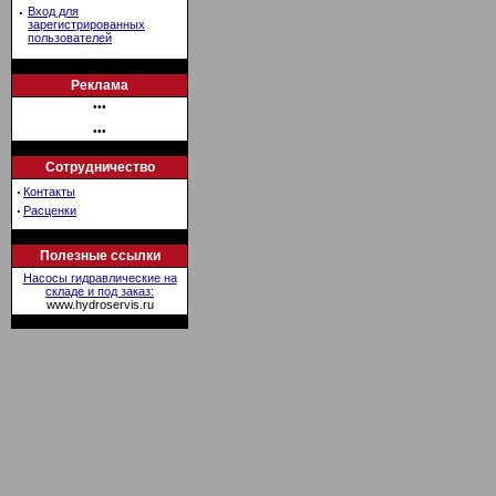
·
Вход для
зарегистрированных
пользователей
Реклама
•••
•••
Сотрудничество
·
Контакты
·
Расценки
Полезные ссылки
Насосы гидравлические на
складе и под заказ:
www.hydroservis.ru