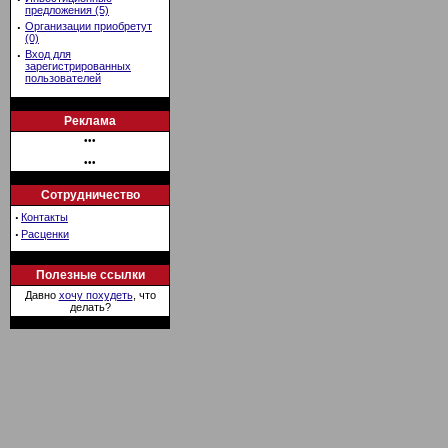
предложения (5)
·
Организации приобретут
(0)
·
Вход для
зарегистрированных
пользователей
Реклама
•••
•••
Сотрудничество
·
Контакты
·
Расценки
Полезные ссылки
Давно
хочу похудеть
, что
делать?