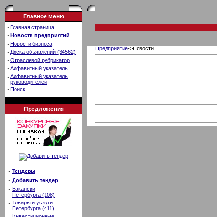
Главное меню
·
Главная страница
·
Новости предприятий
·
Новости бизнеса
Предприятие
->Новости
·
Доска объявлений (34562)
·
Отраслевой рубрикатор
·
Алфавитный указатель
·
Алфавитный указатель
руководителей
·
Поиск
Предложения
·
Тендеры
·
Добавить тендер
·
Вакансии
Петербурга (108)
·
Товары и услуги
Петербурга (411)
·
Инвестиционные