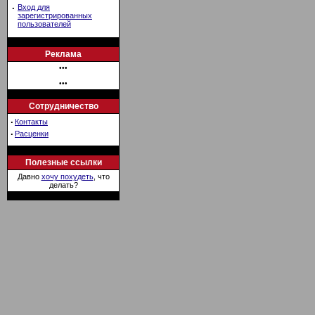
·
Вход для
зарегистрированных
пользователей
Реклама
•••
•••
Сотрудничество
·
Контакты
·
Расценки
Полезные ссылки
Давно
хочу похудеть
, что
делать?