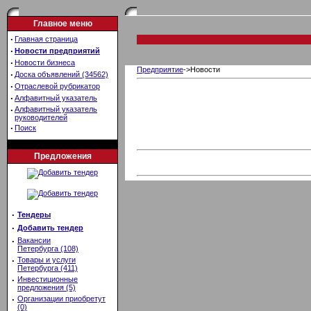
Главное меню
·
Главная страница
·
Новости предприятий
·
Новости бизнеса
Предприятие
->Новости
·
Доска объявлений (34562)
·
Отраслевой рубрикатор
·
Алфавитный указатель
·
Алфавитный указатель
руководителей
·
Поиск
Предложения
·
Тендеры
·
Добавить тендер
·
Вакансии
Петербурга (108)
·
Товары и услуги
Петербурга (411)
·
Инвестиционные
предложения (5)
·
Организации приобретут
(0)