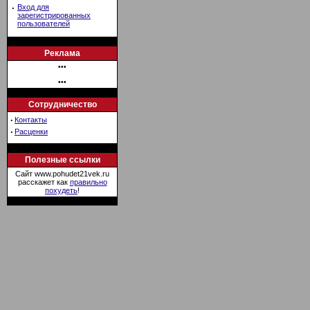
·
Вход для
зарегистрированных
пользователей
Реклама
•••
•••
Сотрудничество
·
Контакты
·
Расценки
Полезные ссылки
Сайт www.pohudet21vek.ru
расскажет как
правильно
похудеть
!