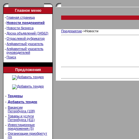
Главное меню
·
Главная страница
·
Новости предприятий
·
Новости бизнеса
Предприятие
->Новости
·
Доска объявлений (34562)
·
Отраслевой рубрикатор
·
Алфавитный указатель
·
Алфавитный указатель
руководителей
·
Поиск
Предложения
·
Тендеры
·
Добавить тендер
·
Вакансии
Петербурга (108)
·
Товары и услуги
Петербурга (411)
·
Инвестиционные
предложения (5)
·
Организации приобретут
(0)