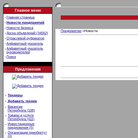
Главное меню
·
Главная страница
·
Новости предприятий
·
Новости бизнеса
Предприятие
->Новости
·
Доска объявлений (34562)
·
Отраслевой рубрикатор
·
Алфавитный указатель
·
Алфавитный указатель
руководителей
·
Поиск
Предложения
·
Тендеры
·
Добавить тендер
·
Вакансии
Петербурга (108)
·
Товары и услуги
Петербурга (411)
·
Инвестиционные
предложения (5)
·
Организации приобретут
(0)