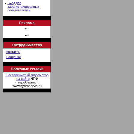
·
Вход для
зарегистрированных
пользователей
Реклама
•••
•••
Сотрудничество
·
Контакты
·
Расценки
Полезные ссылки
Шестеренчатый гидромотор
на сайте
НПФ
«ГидроСервис»:
www.hydroservis.ru