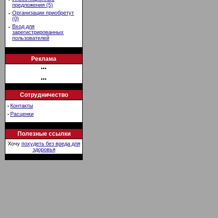
предложения (5)
·
Организации приобретут
(0)
·
Вход для
зарегистрированных
пользователей
Реклама
•••
•••
Сотрудничество
·
Контакты
·
Расценки
Полезные ссылки
Хочу
похудеть без вреда для
здоровья