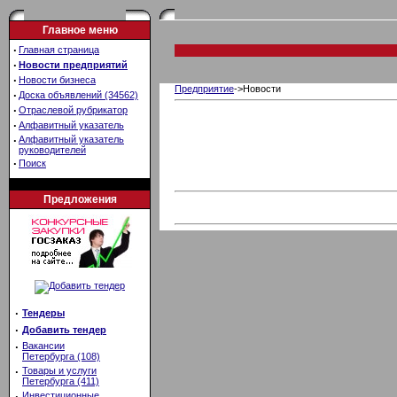
Главное меню
·
Главная страница
·
Новости предприятий
·
Новости бизнеса
Предприятие
->Новости
·
Доска объявлений (34562)
·
Отраслевой рубрикатор
·
Алфавитный указатель
·
Алфавитный указатель
руководителей
·
Поиск
Предложения
·
Тендеры
·
Добавить тендер
·
Вакансии
Петербурга (108)
·
Товары и услуги
Петербурга (411)
·
Инвестиционные