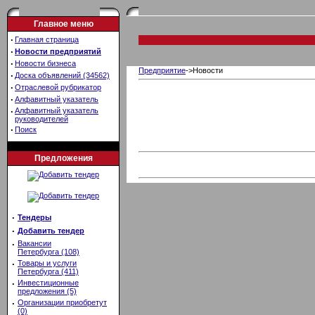
Главное меню
·
Главная страница
·
Новости предприятий
·
Новости бизнеса
Предприятие
->Новости
·
Доска объявлений (34562)
·
Отраслевой рубрикатор
·
Алфавитный указатель
·
Алфавитный указатель
руководителей
·
Поиск
Предложения
·
Тендеры
·
Добавить тендер
·
Вакансии
Петербурга (108)
·
Товары и услуги
Петербурга (411)
·
Инвестиционные
предложения (5)
·
Организации приобретут
(0)