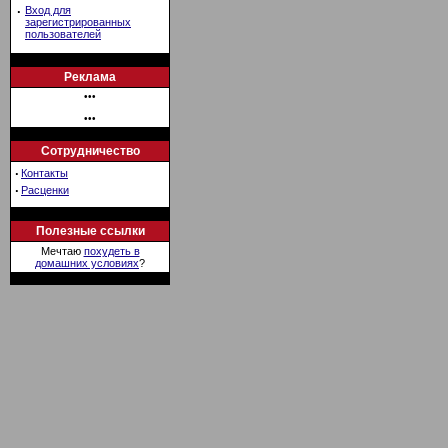
·
Вход для
зарегистрированных
пользователей
Реклама
•••
•••
Сотрудничество
·
Контакты
·
Расценки
Полезные ссылки
Мечтаю
похудеть в
домашних условиях
?