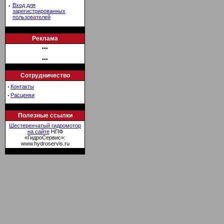
·
Вход для
зарегистрированных
пользователей
Реклама
•••
•••
Сотрудничество
·
Контакты
·
Расценки
Полезные ссылки
Шестеренчатый гидромотор
на сайте
НПФ
«ГидроСервис»:
www.hydroservis.ru