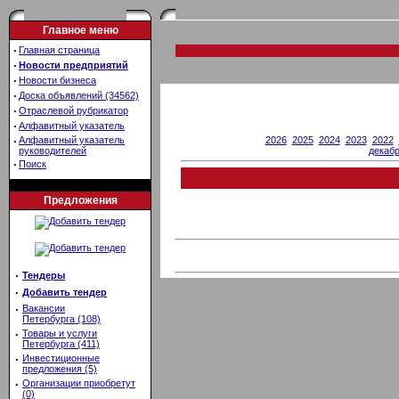
Главное меню
·
Главная страница
·
Новости предприятий
·
Новости бизнеса
·
Доска объявлений (34562)
·
Отраслевой рубрикатор
·
Алфавитный указатель
2026
2025
2024
2023
2022
·
Алфавитный указатель
декаб
руководителей
·
Поиск
Предложения
·
Тендеры
·
Добавить тендер
·
Вакансии
Петербурга (108)
·
Товары и услуги
Петербурга (411)
·
Инвестиционные
предложения (5)
·
Организации приобретут
(0)