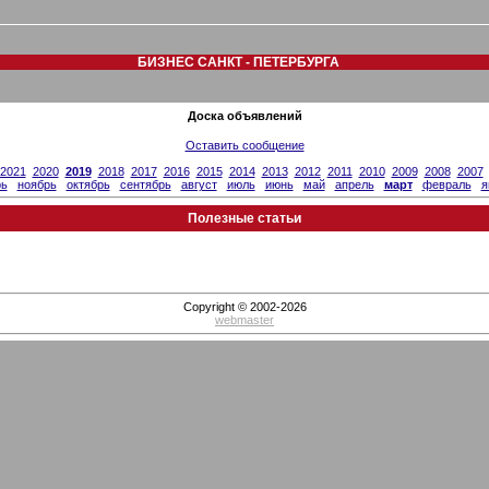
БИЗНЕС САНКТ - ПЕТЕРБУРГА
Доска объявлений
Оставить сообщение
2021
2020
2019
2018
2017
2016
2015
2014
2013
2012
2011
2010
2009
2008
2007
рь
ноябрь
октябрь
сентябрь
август
июль
июнь
май
апрель
март
февраль
я
Полезные статьи
Copyright © 2002-2026
webmaster