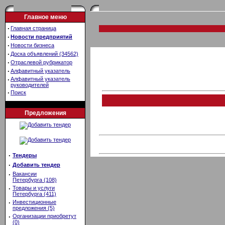
Главное меню
·
Главная страница
·
Новости предприятий
·
Новости бизнеса
·
Доска объявлений (34562)
·
Отраслевой рубрикатор
·
Алфавитный указатель
·
Алфавитный указатель
руководителей
·
Поиск
Предложения
·
Тендеры
·
Добавить тендер
·
Вакансии
Петербурга (108)
·
Товары и услуги
Петербурга (411)
·
Инвестиционные
предложения (5)
·
Организации приобретут
(0)