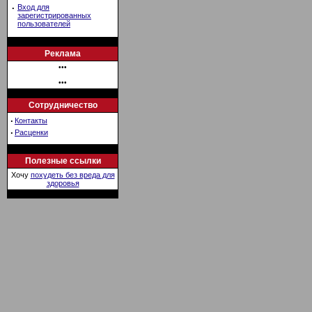
·
Вход для
зарегистрированных
пользователей
Реклама
•••
•••
Сотрудничество
·
Контакты
·
Расценки
Полезные ссылки
Хочу
похудеть без вреда для
здоровья