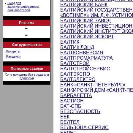
·
Вход для
БАЛТИЙСКИЙ БАНК
зарегистрированных
БАЛТИЙСКИЙ ГОСУДАРСТВЕ
пользователей
«ВОЕНМЕХ» ИМ. Д. Ф. УСТИНО
БАЛТИЙСКИЙ ЗАВОД
Реклама
БАЛТИЙСКИЙ ИНВЕСТИЦИОН
•••
БАЛТИЙСКИЙ ИНСТИТУТ ЭКОЛ
•••
БАЛТИЙСКИЙ ЭСКОРТ
БАЛТИК
Сотрудничество
БАЛТИК ЛЭНД
·
Контакты
БАЛТКОНВЕРСИЯ
·
Расценки
БАЛТПРОМАРМАТУРА
БАЛТСТРОЙ
БАЛТСТРОЙСЕРВИС
Полезные ссылки
БАЛТЭКСПО
Хочу
похудеть без вреда для
здоровья
БАЛТЭЛЕКТРО
БАНК «САНКТ-ПЕТЕРБУРГ»
БАНКИРСКИЙ ДОМ «САНКТ-П
БАРБАЛЕТТА
БАСТИОН
БАТ-СПБ
БЕЗОПАСНОСТЬ
БЕК
БЕЛТЕЛ
БЕЛЬЗОНА-СЕРВИС
БЕРЕГ