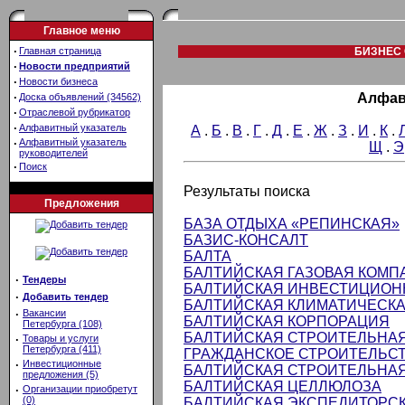
Главное меню
·
Главная страница
БИЗНЕС 
·
Новости предприятий
·
Новости бизнеса
·
Алфав
Доска объявлений (34562)
·
Отраслевой рубрикатор
·
Алфавитный указатель
А
.
Б
.
В
.
Г
.
Д
.
Е
.
Ж
.
З
.
И
.
К
.
·
Алфавитный указатель
Щ
.
Э
руководителей
·
Поиск
Результаты поиска
Предложения
БАЗА ОТДЫХА «РЕПИНСКАЯ»
БАЗИС-КОНСАЛТ
БАЛТА
БАЛТИЙСКАЯ ГАЗОВАЯ КОМП
·
Тендеры
БАЛТИЙСКАЯ ИНВЕСТИЦИОН
·
Добавить тендер
БАЛТИЙСКАЯ КЛИМАТИЧЕСК
·
Вакансии
БАЛТИЙСКАЯ КОРПОРАЦИЯ
Петербурга (108)
БАЛТИЙСКАЯ СТРОИТЕЛЬНА
·
Товары и услуги
Петербурга (411)
ГРАЖДАНСКОЕ СТРОИТЕЛЬС
·
Инвестиционные
БАЛТИЙСКАЯ СТРОИТЕЛЬНАЯ
предложения (5)
БАЛТИЙСКАЯ ЦЕЛЛЮЛОЗА
·
Организации приобретут
(0)
БАЛТИЙСКАЯ ЭКСПЕДИТОРС