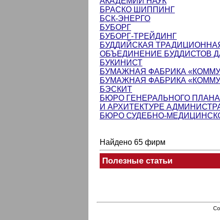
АКАДЕМИИ НАУК
БРАСКО ШИППИНГ
БСК-ЭНЕРГО
БУБОРГ
БУБОРГ-ТРЕЙДИНГ
БУДДИЙСКАЯ ТРАДИЦИОННА
ОБЪЕДИНЕНИЕ БУДДИСТОВ 
БУКИНИСТ
БУМАЖНАЯ ФАБРИКА «КОММ
БУМАЖНАЯ ФАБРИКА «КОММ
БЭСКИТ
БЮРО ГЕНЕРАЛЬНОГО ПЛАНА
И АРХИТЕКТУРЕ АДМИНИСТР
БЮРО СУДЕБНО-МЕДИЦИНСКО
Найдено 65 фирм
Полезные статьи
Co