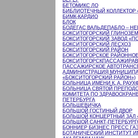
БЕТОМИКС ЛО
БИБЛИОТЕЧНЫЙ КОЛЛЕКТОР
БИМК-КАРДИО
БЛОК
БОДЕГАС ВАЛЬДЕПАБЛО – НЕ
БОКСИТОГОРСКИЙ ГЛИНОЗЕ
БОКСИТОГОРСКИЙ ЗАВОД «П
БОКСИТОГОРСКИЙ ЛЕСХОЗ
БОКСИТОГОРСКИЙ РАЙОН
БОКСИТОГОРСКОЕ РАЙОННО
БОКСИТОГОРСКПАССАЖИРАВ
ПАССАЖИРСКОЕ АВТОТРАНС
АДМИНИСТРАЦИЯ МУНИЦИПА
«БОКСИТОГОРСКИЙ РАЙОН»)
БОЛЬНИЦА ИМЕНИ К. А. РАУХ
БОЛЬНИЦА СВЯТОЙ ПРЕПОД
КОМИТЕТА ПО ЗДРАВООХРАН
ПЕТЕРБУРГА
БОЛЬШЕВИЧКА
БОЛЬШОЙ ГОСТИНЫЙ ДВОР
БОЛЬШОЙ КОНЦЕРТНЫЙ ЗАЛ 
БОЛЬШОЙ САНКТ-ПЕТЕРБУРГ
БОННИЕР БИЗНЕС ПРЕСС ГАЗ
БОТАНИЧЕСКИЙ ИНСТИТУТ ИМ