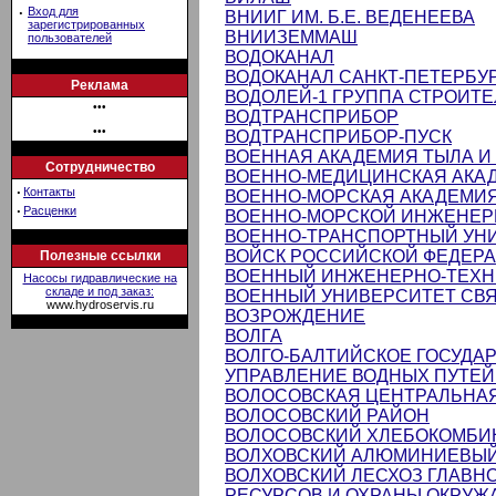
·
Вход для
ВНИИГ ИМ. Б.Е. ВЕДЕНЕЕВА
зарегистрированных
ВНИИЗЕММАШ
пользователей
ВОДОКАНАЛ
ВОДОКАНАЛ САНКТ-ПЕТЕРБУ
Реклама
ВОДОЛЕЙ-1 ГРУППА СТРОИТ
•••
ВОДТРАНСПРИБОР
•••
ВОДТРАНСПРИБОР-ПУСК
ВОЕННАЯ АКАДЕМИЯ ТЫЛА И
Сотрудничество
ВОЕННО-МЕДИЦИНСКАЯ АКАДЕ
·
Контакты
ВОЕННО-МОРСКАЯ АКАДЕМИЯ 
·
Расценки
ВОЕННО-МОРСКОЙ ИНЖЕНЕР
ВОЕННО-ТРАНСПОРТНЫЙ УН
ВОЙСК РОССИЙСКОЙ ФЕДЕР
Полезные ссылки
ВОЕННЫЙ ИНЖЕНЕРНО-ТЕХНИ
Насосы гидравлические на
складе и под заказ:
ВОЕННЫЙ УНИВЕРСИТЕТ СВ
www.hydroservis.ru
ВОЗРОЖДЕНИЕ
ВОЛГА
ВОЛГО-БАЛТИЙСКОЕ ГОСУДА
УПРАВЛЕНИЕ ВОДНЫХ ПУТЕЙ
ВОЛОСОВСКАЯ ЦЕНТРАЛЬНА
ВОЛОСОВСКИЙ РАЙОН
ВОЛОСОВСКИЙ ХЛЕБОКОМБИ
ВОЛХОВСКИЙ АЛЮМИНИЕВЫЙ
ВОЛХОВСКИЙ ЛЕСХОЗ ГЛАВН
РЕСУРСОВ И ОХРАНЫ ОКРУЖ