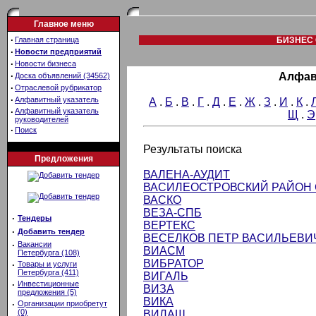
Главное меню
·
Главная страница
БИЗНЕС 
·
Новости предприятий
·
Новости бизнеса
·
Алфав
Доска объявлений (34562)
·
Отраслевой рубрикатор
·
Алфавитный указатель
А
.
Б
.
В
.
Г
.
Д
.
Е
.
Ж
.
З
.
И
.
К
.
·
Алфавитный указатель
Щ
.
Э
руководителей
·
Поиск
Результаты поиска
Предложения
ВАЛЕНА-АУДИТ
ВАСИЛЕОСТРОВСКИЙ РАЙОН 
ВАСКО
ВЕЗА-СПБ
·
Тендеры
ВЕРТЕКС
·
Добавить тендер
ВЕСЕЛКОВ ПЕТР ВАСИЛЬЕВИ
·
Вакансии
ВИАСМ
Петербурга (108)
ВИБРАТОР
·
Товары и услуги
Петербурга (411)
ВИГАЛЬ
·
Инвестиционные
ВИЗА
предложения (5)
ВИКА
·
Организации приобретут
(0)
ВИЛАШ