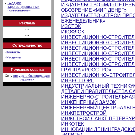
·
Вход для
ИЗДАТЕЛЬСТВО «МД» ПЕТЕР
зарегистрированных
ОБОЗРЕНИЕ «МИР ДЕНЕГ»
пользователей
ИЗДАТЕЛЬСТВО «СТРОЙ-ПРЕ
ЕЖЕНЕДЕЛЬНИК»
Реклама
ИЗОТЭК
•••
ИКОФЛОК
•••
ИНВЕСТИЦИОННО-СТРОИТЕЛ
ИНВЕСТИЦИОННО-СТРОИТЕЛ
Сотрудничество
ИНВЕСТИЦИОННО-СТРОИТЕЛ
·
Контакты
ИНВЕСТИЦИОННО-СТРОИТЕЛ
·
Расценки
ИНВЕСТИЦИОННО-СТРОИТЕЛ
ИНВЕСТИЦИОННО-СТРОИТЕ
ГРУППА «РОССТРО»
Полезные ссылки
ИНВЕСТИЦИОННО–СТРОИТЕЛ
Хочу
похудеть без вреда для
здоровья
ИНВЕСТТОРГ
ИНДУСТРИАЛЬНЫЙ ТЕХНИКУ
ДЕТАЛЕЙ ПРАВИТЕЛЬСТВА С
ИНЖЕНЕРНО-СТРОИТЕЛЬНАЯ
ИНЖЕНЕРНЫЙ ЗАМОК
ИНЖЕНЕРНЫЙ ЦЕНТР «АЛЬТ
ИНЖПЕТРОСТРОЙ
ИНЖСТРОЙ САНКТ-ПЕТЕРБУР
ИНКОТЕК
ИННОВАЦИИ ЛЕНИНГРАДСКИХ
«ИЛИП»)