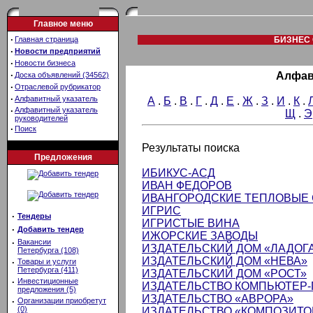
Главное меню
·
Главная страница
БИЗНЕС 
·
Новости предприятий
·
Новости бизнеса
·
Алфав
Доска объявлений (34562)
·
Отраслевой рубрикатор
·
Алфавитный указатель
А
.
Б
.
В
.
Г
.
Д
.
Е
.
Ж
.
З
.
И
.
К
.
·
Алфавитный указатель
Щ
.
Э
руководителей
·
Поиск
Результаты поиска
Предложения
ИБИКУС-АСД
ИВАН ФЕДОРОВ
ИВАНГОРОДСКИЕ ТЕПЛОВЫЕ
ИГРИС
·
Тендеры
ИГРИСТЫЕ ВИНА
·
Добавить тендер
ИЖОРСКИЕ ЗАВОДЫ
·
Вакансии
ИЗДАТЕЛЬСКИЙ ДОМ «ЛАДОГА
Петербурга (108)
ИЗДАТЕЛЬСКИЙ ДОМ «НЕВА»
·
Товары и услуги
Петербурга (411)
ИЗДАТЕЛЬСКИЙ ДОМ «РОСТ»
·
Инвестиционные
ИЗДАТЕЛЬСТВО КОМПЬЮТЕР
предложения (5)
ИЗДАТЕЛЬСТВО «АВРОРА»
·
Организации приобретут
(0)
ИЗДАТЕЛЬСТВО «КОМПОЗИТОР