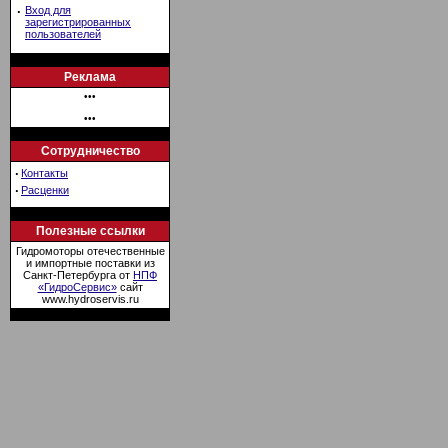
·
Вход для
зарегистрированных
пользователей
Реклама
•••
•••
Сотрудничество
·
Контакты
·
Расценки
Полезные ссылки
Гидромоторы отечественные
и импортные поставки из
Санкт-Петербурга от
НПФ
«ГидроСервис»
сайт
www.hydroservis.ru