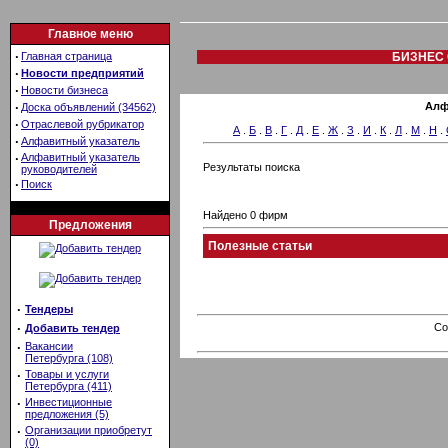
Главное меню
·
Главная страница
БИЗНЕС 
·
Новости предприятий
·
Новости бизнеса
·
Алф
Доска объявлений (34562)
·
Отраслевой рубрикатор
А
.
Б
.
В
.
Г
.
Д
.
Е
.
Ж
.
З
.
И
.
К
.
Л
.
М
.
Н
.
·
Алфавитный указатель
·
Алфавитный указатель
Результаты поиска
руководителей
·
Поиск
Найдено 0 фирм
Предложения
Полезные статьи
·
Тендеры
·
Co
Добавить тендер
·
Вакансии
Петербурга (108)
·
Товары и услуги
Петербурга (411)
·
Инвестиционные
предложения (5)
·
Организации приобретут
(0)