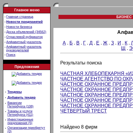
Главное меню
·
Главная страница
БИЗНЕС 
·
Новости предприятий
·
Новости бизнеса
·
Алфав
Доска объявлений (34562)
·
Отраслевой рубрикатор
·
Алфавитный указатель
А
.
Б
.
В
.
Г
.
Д
.
Е
.
Ж
.
З
.
И
.
К
.
·
Алфавитный указатель
Щ
.
Э
руководителей
·
Поиск
Результаты поиска
Предложения
ЧАСТНАЯ ХЛЕБОПЕКАРНЯ «И
ЧАСТНОЕ АГЕНТСТВО ПО ОХР
ЧАСТНОЕ ОХРАННОЕ ПРЕДПР
ЧАСТНОЕ ОХРАННОЕ ПРЕДПР
·
Тендеры
ЧАСТНОЕ ОХРАННОЕ ПРЕДПР
·
Добавить тендер
ЧАСТНОЕ ОХРАННОЕ ПРЕДПР
·
Вакансии
ЧАСТНОЕ ОХРАННОЕ ПРЕДПР
Петербурга (108)
ЧЕТВЕРТЫЙ ТРЕСТ
·
Товары и услуги
Петербурга (411)
·
Инвестиционные
предложения (5)
Найдено 8 фирм
·
Организации приобретут
(0)