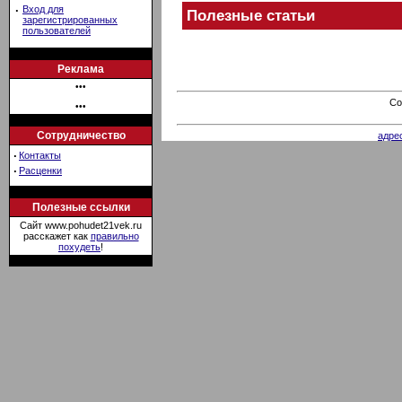
·
Вход для
Полезные статьи
зарегистрированных
пользователей
Реклама
•••
Co
•••
Сотрудничество
адре
·
Контакты
·
Расценки
Полезные ссылки
Сайт www.pohudet21vek.ru
расскажет как
правильно
похудеть
!