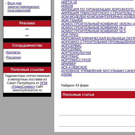
ДИЕТА-18
·
Вход для
ДИКОМ
зарегистрированных
ДИРЕКЦИЯ ПО ОРГАНИЗАЦИИ ДОРОЖНОГО
пользователей
ДИРЕКЦИЯ ТРАНСПОРТНОГО СТРОИТЕЛЬСТВ
ДОМ МОДЕЛЕЙ КОЖГАЛАНТЕРЕЙНЫХ ИЗДЕ
ДОМ ТКАНЕЙ
Реклама
ДОМОСТРОИТЕЛЬНЫЙ КОМБИНАТ «БЛОК» (Д
ДОМОСТРОИТЕЛЬНЫЙ КОМБИНАТ № 3
•••
ДОМОСТРОИТЕЛЬНЫЙ КОМБИНАТ № 5
ДОР-ПРИЗ
•••
ДОРОЖНАЯ КЛИНИЧЕСКАЯ БОЛЬНИЦА ОКТ
ДОРОЖНО-СТРОИТЕЛЬНАЯ ПРОМЫШЛЕННАЯ
Сотрудничество
ДОРСЕРВИС
ДОРСЕРВИС
·
Контакты
ДОРТЕХНОЛОГИИ
ДОРТРАНС
·
Расценки
ДОРТРАНССТРОЙ
ДРАЙВЕР
ДСК-4 НЕВСКОЕ
Полезные ссылки
ДУХОВНОЕ УПРАВЛЕНИЕ МУСУЛЬМАН САНКТ
ДЭЛАК
Гидромоторы отечественные
и импортные поставки из
Санкт-Петербурга от
НПФ
Найдено 43 фирм
«ГидроСервис»
сайт
www.hydroservis.ru
Полезные статьи