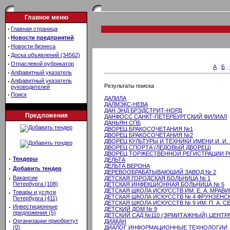
Главное меню
·
Главная страница
·
Новости предприятий
·
Новости бизнеса
·
Доска объявлений (34562)
·
Отраслевой рубрикатор
А
.
Б
.
·
Алфавитный указатель
·
Алфавитный указатель
Результаты поиска
руководителей
·
Поиск
ДАЛИЛА
ДАЛМЭКС-НЕВА
ДАН ЭНД БРЭДСТРИТ-НОРД
Предложения
ДАНФОСС САНКТ-ПЕТЕРБУРГСКИЙ ФИЛИАЛ
ДАНЬЯН СПБ
ДВОРЕЦ БРАКОСОЧЕТАНИЯ №1
ДВОРЕЦ БРАКОСОЧЕТАНИЯ №2
ДВОРЕЦ КУЛЬТУРЫ И ТЕХНИКИ ИМЕНИ И. И
ДВОРЕЦ СПОРТА (ЛЕДОВЫЙ ДВОРЕЦ)
ДВОРЕЦ ТОРЖЕСТВЕННОЙ РЕГИСТРАЦИИ 
·
Тендеры
ДЕЛЬТА
ДЕЛЬТА ВЕРОНА
·
Добавить тендер
ДЕРЕВООБРАБАТЫВАЮЩИЙ ЗАВОД № 2
·
Вакансии
ДЕТСКАЯ ГОРОДСКАЯ БОЛЬНИЦА № 1
Петербурга (108)
ДЕТСКАЯ ИНФЕКЦИОННАЯ БОЛЬНИЦА № 5
ДЕТСКАЯ ШКОЛА ИСКУССТВ ИМ. Е. А. МРАВ
·
Товары и услуги
ДЕТСКАЯ ШКОЛА ИСКУССТВ № 4 ФРУНЗЕНС
Петербурга (411)
ДЕТСКАЯ ШКОЛА ИСКУССТВ № 9 ИМ. П. А. 
·
Инвестиционные
ДЕТСКИЙ ДОМ № 9
предложения (5)
ДЕТСКИЙ САД №110 (ЭРМИТАЖНЫЙ) ЦЕНТР
·
Организации приобретут
ДИАКАН
(0)
ДИАЛОГ ИНФОРМАЦИОННЫЕ ТЕХНОЛОГИИ