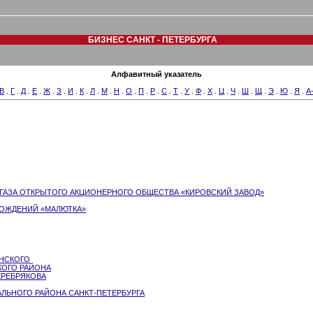
БИЗНЕС САНКТ - ПЕТЕРБУРГА
Алфавитный указатель
В
.
Г
.
Д
.
Е
.
Ж
.
З
.
И
.
К
.
Л
.
М
.
Н
.
О
.
П
.
Р
.
С
.
Т
.
У
.
Ф
.
Х
.
Ц
.
Ч
.
Ш
.
Щ
.
Э
.
Ю
.
Я
.
A
. ГАЗА ОТКРЫТОГО АКЦИОНЕРНОГО ОБЩЕСТВА «КИРОВСКИЙ ЗАВОД»
РОЖДЕНИЙ «МАЛЮТКА»
ИНСКОГО
КОГО РАЙОНА
СЕРЕБРЯКОВА
АЛЬНОГО РАЙОНА САНКТ-ПЕТЕРБУРГА