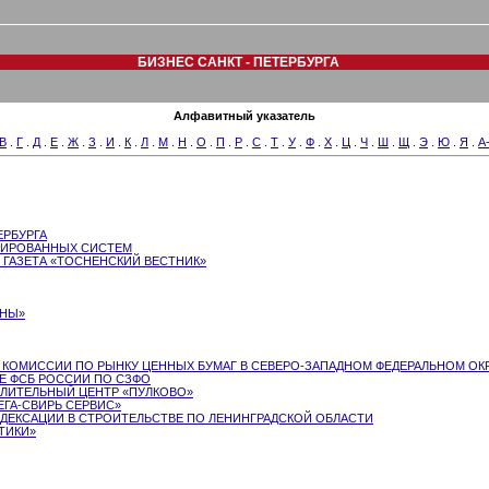
БИЗНЕС САНКТ - ПЕТЕРБУРГА
Алфавитный указатель
В
.
Г
.
Д
.
Е
.
Ж
.
З
.
И
.
К
.
Л
.
М
.
Н
.
О
.
П
.
Р
.
С
.
Т
.
У
.
Ф
.
Х
.
Ц
.
Ч
.
Ш
.
Щ
.
Э
.
Ю
.
Я
.
A
ЕРБУРГА
ЗИРОВАННЫХ СИСТЕМ
ГАЗЕТА «ТОСНЕНСКИЙ ВЕСТНИК»
ЮНЫ»
 КОМИССИИ ПО РЫНКУ ЦЕННЫХ БУМАГ В СЕВЕРО-ЗАПАДНОМ ФЕДЕРАЛЬНОМ ОК
Е ФСБ РОССИИ ПО СЗФО
ИТЕЛЬНЫЙ ЦЕНТР «ПУЛКОВО»
ГА-СВИРЬ СЕРВИС»
ДЕКСАЦИИ В СТРОИТЕЛЬСТВЕ ПО ЛЕНИНГРАДСКОЙ ОБЛАСТИ
ТИКИ»