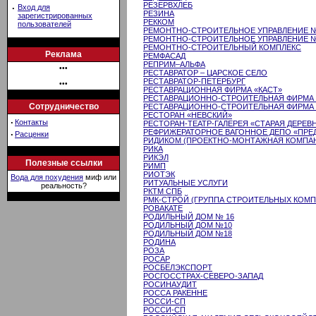
РЕЗЕРВХЛЕБ
·
Вход для
РЕЗИНА
зарегистрированных
РЕККОМ
пользователей
РЕМОНТНО-СТРОИТЕЛЬНОЕ УПРАВЛЕНИЕ №
РЕМОНТНО-СТРОИТЕЛЬНОЕ УПРАВЛЕНИЕ 
РЕМОНТНО-СТРОИТЕЛЬНЫЙ КОМПЛЕКС
Реклама
РЕМФАСАД
РЕПРИМ–АЛЬФА
•••
РЕСТАВРАТОР – ЦАРСКОЕ СЕЛО
РЕСТАВРАТОР-ПЕТЕРБУРГ
•••
РЕСТАВРАЦИОННАЯ ФИРМА «КАСТ»
РЕСТАВРАЦИОННО-СТРОИТЕЛЬНАЯ ФИРМА
Сотрудничество
РЕСТАВРАЦИОННО-СТРОИТЕЛЬНАЯ ФИРМА 
РЕСТОРАН «НЕВСКИЙ»
·
Контакты
РЕСТОРАН-ТЕАТР-ГАЛЕРЕЯ «СТАРАЯ ДЕРЕВ
РЕФРИЖЕРАТОРНОЕ ВАГОННОЕ ДЕПО «ПРЕ
·
Расценки
РИДИКОМ (ПРОЕКТНО-МОНТАЖНАЯ КОМПА
РИКА
РИКЭЛ
Полезные ссылки
РИМП
РИОТЭК
Вода для похудения
миф или
РИТУАЛЬНЫЕ УСЛУГИ
реальность?
РКТМ СПБ
РМК-СТРОЙ (ГРУППА СТРОИТЕЛЬНЫХ КОМП
РОВАКАТЕ
РОДИЛЬНЫЙ ДОМ № 16
РОДИЛЬНЫЙ ДОМ №10
РОДИЛЬНЫЙ ДОМ №18
РОДИНА
РОЗА
РОСАР
РОСБЕЛЭКСПОРТ
РОСГОССТРАХ-СЕВЕРО-ЗАПАД
РОСИНАУДИТ
РОССА РАКЕННЕ
РОССИ-СП
РОССИ-СП