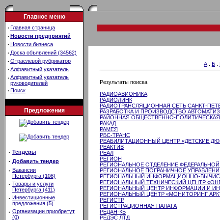
Главное меню
·
Главная страница
·
Новости предприятий
·
Новости бизнеса
·
Доска объявлений (34562)
·
Отраслевой рубрикатор
А
.
Б
.
·
Алфавитный указатель
·
Алфавитный указатель
Результаты поиска
руководителей
·
Поиск
РАДИОАВИОНИКА
РАДИОЛИНК
РАДИОТРАНСЛЯЦИОННАЯ СЕТЬ САНКТ-ПЕТ
Предложения
РАЗРАБОТКА И ПРОИЗВОДСТВО АВТОМАТИ
РАЙОННАЯ ОБЩЕСТВЕННО-ПОЛИТИЧЕСКАЯ 
РАКАД
РАМЕЯ
РБС-ТРАНС
РЕАБИЛИТАЦИОННЫЙ ЦЕНТР «ДЕТСКИЕ Д
РЕАКТИВ
·
Тендеры
РЕАЛ
РЕГИОН
·
Добавить тендер
РЕГИОНАЛЬНОЕ ОТДЕЛЕНИЕ ФЕДЕРАЛЬНОЙ
·
Вакансии
РЕГИОНАЛЬНОЕ ПОГРАНИЧНОЕ УПРАВЛЕНИ
Петербурга (108)
РЕГИОНАЛЬНЫЙ ИНФОРМАЦИОННО-ВЫЧИСЛ
РЕГИОНАЛЬНЫЙ ТЕХНИЧЕСКИЙ ЦЕНТР «ОНЕ
·
Товары и услуги
РЕГИОНАЛЬНЫЙ ЦЕНТР ИНФОРМАЦИИ И ИН
Петербурга (411)
РЕГИОНАЛЬНЫЙ ЦЕНТР «МОНИТОРИНГ АРК
·
Инвестиционные
РЕГИСТР
предложения (5)
РЕГИСТРАЦИОННАЯ ПАЛАТА
·
Организации приобретут
РЕДАН-КБ
(0)
РЕДЭС ЛТД