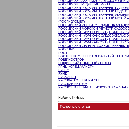
РОССИЙСКАЯ АКАДЕМИЯ СЕЛЬСКОХОЗЯЙСТ
РОССИЙСКИЕ РЕДКИЕ МЕТАЛЛЫ
РОССИЙСКИЙ ГОСУДАРСТВЕННЫЙ ГИДРОМЕ
РОССИЙСКИЙ ГОСУДАРСТВЕННЫЙ ПЕДАГОГИ
РОССИЙСКИЙ ГОСУДАРСТВЕННЫЙ АКАДЕМИЧ
РОССИЙСКИЙ ГОСУДАРСТВЕННЫЙ МУЗЕЙ А
(РОСГИДРОМЕТ)
РОССИЙСКИЙ ИНСТИТУТ РАДИОНАВИГАЦИИ
РОССИЙСКИЙ МОРСКОЙ РЕГИСТР СУДОХО
РОССИЙСКИЙ НАУЧНО-ИССЛЕДОВАТЕЛЬСКИ
РОССИЙСКИЙ НАУЧНО-ИССЛЕДОВАТЕЛЬСКИ
РОССИЙСКИЙ НАУЧНО-ИССЛЕДОВАТЕЛЬСКИЙ
РОССИЙСКИЙ НАУЧНО-ИССЛЕДОВАТЕЛЬСКИЙ
РОССИЙСКИЙ СЕЛЬСКОХОЗЯЙСТВЕННЫЙ Б
РОССИМА
РОСТ
РОСТЕЛЕКОМ ТЕРРИТОРИАЛЬНЫЙ ЦЕНТР М
РОЩИНОСТРОЙ
РОЩИНСКИЙ ОПЫТНЫЙ ЛЕСХОЗ
РПНЦ «СПЕЦИАЛИСТ»
РУБЕЖ
РУМБ
РУСМАРИН
РУССКАЯ КОЛЛЕКЦИЯ СПБ
РУССКИЙ ВИТРАЖ
РУССКОЕ ЮВЕЛИРНОЕ ИСКУССТВО – АНАН
Найдено 84 фирм
Полезные статьи