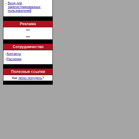
·
Вход для
зарегистрированных
пользователей
Реклама
•••
•••
Сотрудничество
·
Контакты
·
Расценки
Полезные ссылки
Как
легко похудеть
?