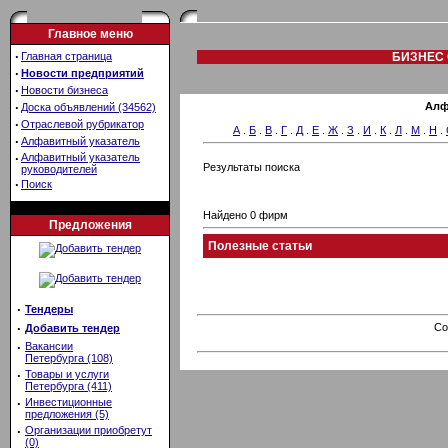
Главное меню
·
Главная страница
БИЗНЕС 
·
Новости предприятий
·
Новости бизнеса
·
Алф
Доска объявлений (34562)
·
Отраслевой рубрикатор
А
.
Б
.
В
.
Г
.
Д
.
Е
.
Ж
.
З
.
И
.
К
.
Л
.
М
.
Н
.
·
Алфавитный указатель
·
Алфавитный указатель
Результаты поиска
руководителей
·
Поиск
Найдено 0 фирм
Предложения
Полезные статьи
·
Тендеры
·
Co
Добавить тендер
·
Вакансии
Петербурга (108)
·
Товары и услуги
Петербурга (411)
·
Инвестиционные
предложения (5)
·
Организации приобретут
(0)