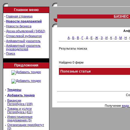
Главное меню
·
Главная страница
БИЗНЕС 
·
Новости предприятий
·
Новости бизнеса
·
Алф
Доска объявлений (34562)
·
Отраслевой рубрикатор
А
.
Б
.
В
.
Г
.
Д
.
Е
.
Ж
.
З
.
И
.
К
.
Л
.
М
.
Н
.
·
Алфавитный указатель
·
Алфавитный указатель
Результаты поиска
руководителей
·
Поиск
Найдено 0 фирм
Предложения
Полезные статьи
·
Тендеры
·
Co
Добавить тендер
·
Вакансии
Петербурга (108)
Получение
вида 
·
Товары и услуги
Петербурга (411)
·
Инвестиционные
предложения (5)
·
Организации приобретут
(0)