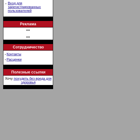
·
Вход для
зарегистрированных
пользователей
Реклама
•••
•••
Сотрудничество
·
Контакты
·
Расценки
Полезные ссылки
Хочу
похудеть без вреда для
здоровья