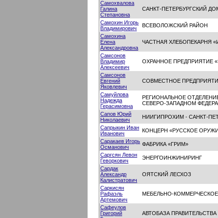
Самохвалова
Галина
САНКТ-ПЕТЕРБУРГСКИЙ ДО
Степановна
Самохин Игорь
ВСЕВОЛОЖСКИЙ РАЙОН
Владимирович
Самохина
Елена
ЧАСТНАЯ ХЛЕБОПЕКАРНЯ «
Александровна
Самсонов
Владимир
ОХРАННОЕ ПРЕДПРИЯТИЕ 
Алексеевич
Самсонов
Евгений
СОВМЕСТНОЕ ПРЕДПРИЯТИЕ
Яковлевич
Самуйлова
РЕГИОНАЛЬНОЕ ОТДЕЛЕНИЕ
Надежда
СЕВЕРО-ЗАПАДНОМ ФЕДЕРА
Герасимовна
Сапов Юрий
НИИГИПРОХИМ - САНКТ-ПЕ
Николаевич
Сапрыкин Иван
КОНЦЕРН «РУССКОЕ ОРУЖ
Иванович
Саракаев Игорь
ФАБРИКА «ГРИМ»
Османович
Саргсян Левон
ЭНЕРГОИНЖИНИРИНГ
Геворкович
Сардак
Александр
ОЯТСКИЙ ЛЕСХОЗ
Калистратович
Саркисян
Рафаэль
МЕБЕЛЬНО-КОММЕРЧЕСКОЕ
Артемович
Сафеулов
Григорий
АВТОБАЗА ПРАВИТЕЛЬСТВА