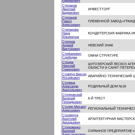
Ефремович
Степанов
Дмитрий
ИНВЕСТТОРГ
Вадимович
Степанов
Павел
ПЛЕМЕННОЙ ЗАВОД «ГРАЖ
Алексеевич
Степанова
Нина
КОНДИТЕРСКАЯ ФАБРИКА ИМ
Ильинична
Степнов
Андрей
НЕВСКИЙ ЗНАК
Викторович
Стефанович
ОМНИ СТРУКТУРЕ
Слободан
Стецюк
ШУГОЗЕРСКИЙ ЛЕСХОЗ АГЕ
Николай
ОБЛАСТИ И САНКТ-ПЕТЕРБ
Семенович
Стовбур Виктор
АВАРИЙНО-ТЕХНИЧЕСКИЙ Ц
Иосифович
Столица
Александр
РОДИЛЬНЫЙ ДОМ №18
Анатольевич
Столповский
Валерий
6-Й ТРЕСТ
Геннадьевич
Столяр Михаил
РЕГИОНАЛЬНЫЙ ТЕХНИЧЕСК
Алексеевич
Столярчук
Анатолий
АРХИТЕКТУРНАЯ МАСТЕРСК
Аркадьевич
Стоноженко
Валерий
ОХРАННОЕ ПРЕДПРИЯТИЕ 
Александрович