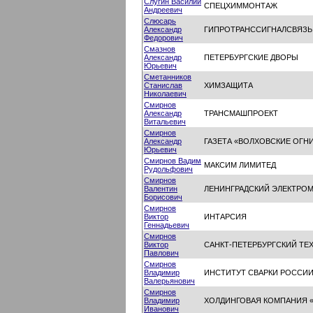
Слугин Василий
СПЕЦХИММОНТАЖ
Андреевич
Слюсарь
Александр
ГИПРОТРАНССИГНАЛСВЯЗЬ
Федорович
Смазнов
Александр
ПЕТЕРБУРГСКИЕ ДВОРЫ
Юрьевич
Сметанников
Станислав
ХИМЗАЩИТА
Николаевич
Смирнов
Александр
ТРАНСМАШПРОЕКТ
Витальевич
Смирнов
Александр
ГАЗЕТА «ВОЛХОВСКИЕ ОГН
Юрьевич
Смирнов Вадим
МАКСИМ ЛИМИТЕД
Рудольфович
Смирнов
Валентин
ЛЕНИНГРАДСКИЙ ЭЛЕКТРО
Борисович
Смирнов
Виктор
ИНТАРСИЯ
Геннадьевич
Смирнов
Виктор
САНКТ-ПЕТЕРБУРГСКИЙ ТЕ
Павлович
Смирнов
Владимир
ИНСТИТУТ СВАРКИ РОССИ
Валерьянович
Смирнов
Владимир
ХОЛДИНГОВАЯ КОМПАНИЯ 
Иванович