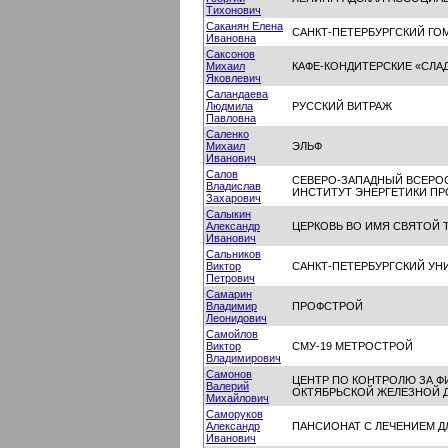
Тихонович
Саканян Елена
САНКТ-ПЕТЕРБУРГСКИЙ Г
Ивановна
Саксонов
Михаил
КАФЕ-КОНДИТЕРСКИЕ «СЛА
Яковлевич
Саландаева
Людмила
РУССКИЙ ВИТРАЖ
Павловна
Саленко
Михаил
ЭЛЬФ
Иванович
Салов
СЕВЕРО-ЗАПАДНЫЙ ВСЕРО
Владислав
ИНСТИТУТ ЭНЕРГЕТИКИ 
Захарович
Салыкин
Александр
ЦЕРКОВЬ ВО ИМЯ СВЯТОЙ 
Иванович
Сальников
Виктор
САНКТ-ПЕТЕРБУРГСКИЙ УН
Петрович
Самарин
Владимир
ПРОФСТРОЙ
Леонидович
Самойлов
Виктор
СМУ-19 МЕТРОСТРОЙ
Владимирович
Самонов
ЦЕНТР ПО КОНТРОЛЮ ЗА 
Валерий
ОКТЯБРЬСКОЙ ЖЕЛЕЗНОЙ 
Михайлович
Саморуков
Александр
ПАНСИОНАТ С ЛЕЧЕНИЕМ Д
Иванович