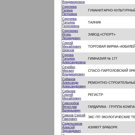
Владимировна
Сергеева
Галина
ГУМАНИТАРНО-КУЛЬТУРНЫЙ
Петровна
Сергеева
Татьяна
ТАЛНИК
Георгиевна
Сергеенко
Игорь
ЗАВОД «СПОРТ»
Леонидович
Сергей
Михайлович
ТОРГОВАЯ ФИРМА «ЮБИЛЕ
Шевцов
Серова
Татьяна
ГИМНАЗИЯ № 177
Александровна
Сечейко
Михаил
СПАСО-ПАРГОЛОВСКИЙ ХР
Владимирович
Сибанов
Александр
РЕМОНТНО-СТРОИТЕЛЬНЫ
Александрович
Сибилев
Сергей
РЕГИСТР
Михайлович
Сиволобов
Вячеслав
ГАРДАРИКА - ГРУППА КОМП
Валерьевич
Сивцов Сергей
ЭКС ПП ЭКОЛОГИЧЕСКИЕ Т
Павлович
Сидельников
Алексей
АЗИМУТ БРАБОРК
Эдуардович