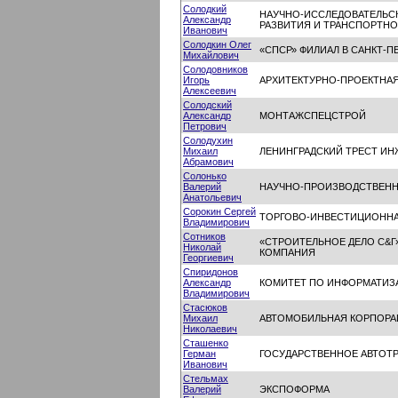
Солодкий
НАУЧНО-ИССЛЕДОВАТЕЛЬС
Александр
РАЗВИТИЯ И ТРАНСПОРТН
Иванович
Солодкин Олег
«СПСР» ФИЛИАЛ В САНКТ-П
Михайлович
Солодовников
Игорь
АРХИТЕКТУРНО-ПРОЕКТНА
Алексеевич
Солодский
Александр
МОНТАЖСПЕЦСТРОЙ
Петрович
Солодухин
Михаил
ЛЕНИНГРАДСКИЙ ТРЕСТ И
Абрамович
Солонько
Валерий
НАУЧНО-ПРОИЗВОДСТВЕНН
Анатольевич
Сорокин Сергей
ТОРГОВО-ИНВЕСТИЦИОННА
Владимирович
Сотников
«СТРОИТЕЛЬНОЕ ДЕЛО С&Г
Николай
КОМПАНИЯ
Георгиевич
Спиридонов
Александр
КОМИТЕТ ПО ИНФОРМАТИЗ
Владимирович
Стасюков
Михаил
АВТОМОБИЛЬНАЯ КОРПОРА
Николаевич
Сташенко
Герман
ГОСУДАРСТВЕННОЕ АВТОТ
Иванович
Стельмах
Валерий
ЭКСПОФОРМА