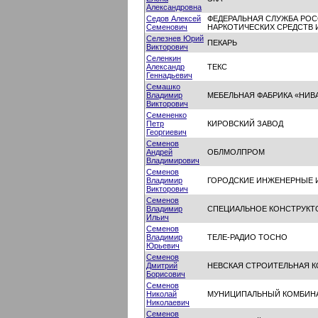
Александровна
Седов Алексей
ФЕДЕРАЛЬНАЯ СЛУЖБА РО
Семенович
НАРКОТИЧЕСКИХ СРЕДСТВ 
Селезнев Юрий
ПЕКАРЬ
Викторович
Селенкин
Александр
ТЕКС
Геннадьевич
Семашко
Владимир
МЕБЕЛЬНАЯ ФАБРИКА «НИВ
Викторович
Семененко
Петр
КИРОВСКИЙ ЗАВОД
Георгиевич
Семенов
Андрей
ОБЛМОЛПРОМ
Владимирович
Семенов
Владимир
ГОРОДСКИЕ ИНЖЕНЕРНЫЕ 
Викторович
Семенов
Владимир
СПЕЦИАЛЬНОЕ КОНСТРУКТ
Ильич
Семенов
Владимир
ТЕЛЕ-РАДИО ТОСНО
Юрьевич
Семенов
Дмитрий
НЕВСКАЯ СТРОИТЕЛЬНАЯ 
Борисович
Семенов
Николай
МУНИЦИПАЛЬНЫЙ КОМБИНА
Николаевич
Семенов