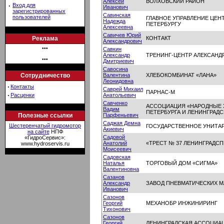
Алексей
ВОЛХОВСКИЙ РАЙОН
·
Вход для
Иванович
зарегистрированных
Савинская
пользователей
ГЛАВНОЕ УПРАВЛЕНИЕ ЦЕН
Надежда
ПЕТЕРБУРГУ
Алексеевна
Савичев Юрий
Реклама
КОНТАКТ
Александрович
•••
Савкин
Александр
ТРЕНИНГ-ЦЕНТР АЛЕКСАНД
•••
Дмитриевич
Савосина
Сотрудничество
Валентина
ХЛЕБОКОМБИНАТ «ЛАНА»
Леонидовна
·
Контакты
Саврей Михаил
ПАРНАС-М
·
Расценки
Анатольевич
Савченко
АССОЦИАЦИЯ «НАРОДНЫЕ 
Вадим
ПЕТЕРБУРГА И ЛЕНИНГРАД
Полезные ссылки
Парфеньевич
Саджая Демна
Шестеренчатый гидромотор
ГОСУДАРСТВЕННОЕ УНИТА
Акиевич
на сайте
НПФ
Садовой
«ГидроСервис»:
Анатолий
«ТРЕСТ № 37 ЛЕНИНГРАДС
www.hydroservis.ru
Моисеевич
Садовская
Наталья
ТОРГОВЫЙ ДОМ «СИГМА»
Валентиновна
Сазанов
Александр
ЗАВОД ПНЕВМАТИЧЕСКИХ М
Иванович
Сазонов
Георгий
МЕХАНОБР ИНЖИНИРИНГ
Тихонович
Сазонов
Георгий
ЛЕНИНГРАДСКАЯ АССОЦИАЦ