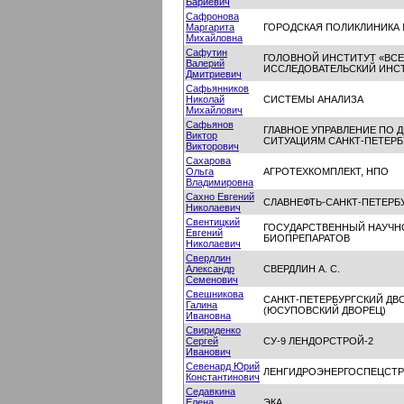
Бариевич
Сафронова
Маргарита
ГОРОДСКАЯ ПОЛИКЛИНИКА 
Михайловна
Сафутин
ГОЛОВНОЙ ИНСТИТУТ «ВС
Валерий
ИССЛЕДОВАТЕЛЬСКИЙ ИНС
Дмитриевич
Сафьянников
Николай
СИСТЕМЫ АНАЛИЗА
Михайлович
Сафьянов
ГЛАВНОЕ УПРАВЛЕНИЕ ПО
Виктор
СИТУАЦИЯМ САНКТ-ПЕТЕРБУР
Викторович
Сахарова
Ольга
АГРОТЕХКОМПЛЕКТ, НПО
Владимировна
Сахно Евгений
СЛАВНЕФТЬ-САНКТ-ПЕТЕРБ
Николаевич
Свентицкий
ГОСУДАРСТВЕННЫЙ НАУЧН
Евгений
БИОПРЕПАРАТОВ
Николаевич
Свердлин
Александр
СВЕРДЛИН А. С.
Семенович
Свешникова
САНКТ-ПЕТЕРБУРГСКИЙ ДВ
Галина
(ЮСУПОВСКИЙ ДВОРЕЦ)
Ивановна
Свириденко
Сергей
СУ-9 ЛЕНДОРСТРОЙ-2
Иванович
Севенард Юрий
ЛЕНГИДРОЭНЕРГОСПЕЦСТ
Константинович
Седавкина
Елена
ЭКА