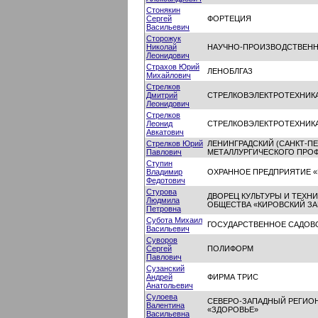
Стонякин
Сергей
ФОРТЕЦИЯ
Васильевич
Сторожук
Николай
НАУЧНО-ПРОИЗВОДСТВЕНН
Леонидович
Страхов Юрий
ЛЕНОБЛГАЗ
Михайлович
Стрелков
Дмитрий
СТРЕЛКОВЭЛЕКТРОТЕХНИК
Леонидович
Стрелков
Леонид
СТРЕЛКОВЭЛЕКТРОТЕХНИК
Авкатович
Стрелков Юрий
ЛЕНИНГРАДСКИЙ (САНКТ-П
Павлович
МЕТАЛЛУРГИЧЕСКОГО ПРО
Ступин
Владимир
ОХРАННОЕ ПРЕДПРИЯТИЕ «
Федотович
Стурова
ДВОРЕЦ КУЛЬТУРЫ И ТЕХНИ
Людмила
ОБЩЕСТВА «КИРОВСКИЙ ЗА
Петровна
Субота Михаил
ГОСУДАРСТВЕННОЕ САДОВ
Васильевич
Суворов
Сергей
ПОЛИФОРМ
Павлович
Сузанский
Андрей
ФИРМА ТРИС
Анатольевич
Сулоева
СЕВЕРО-ЗАПАДНЫЙ РЕГИО
Валентина
«ЗДОРОВЬЕ»
Васильевна