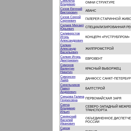
Сиеклоча
ОМНИ СТРУКТУРЕ
Владимир
Сизов Евгений
АВАНС
Викторович
Сизов Сергей
ГАЛЕРЕЯ СТАРИННОЙ ЖИВО
Сергеевич
Силаев Михаил
СПЕЦИАЛИЗИРОВАННАЯ РЕ
Юрьевич
Силиверстов
Игорь
КОНЦЕРН «РУСТРУБПРОМ»
Александрович
Силкин
Александр
ЖИЛПРОМСТРОЙ
Васильевич
Силкин Игорь
ЕВРОВЕНТ
Дмитриевич
Симонов
Валентин
КРАСНЫЙ ВЫБОРЖЕЦ
Никитич
Симонсен
ДАНФОСС САНКТ-ПЕТЕРБУР
Лайф
Синельников
Павел
БАЛТСТРОЙ
Андреевич
Синцова Галина
ПЕРВОМАЙСКАЯ ЗАРЯ
Генриховна
Синча
СЕВЕРО-ЗАПАДНЫЙ МЕЖРЕ
Владимир
ТРАНСПОРТА
Ильич
Синянский
ОБЪЕДИНЕННОЕ ДИСПЕТЧЕ
Василий
РОССИИ
Иванович
Сирож