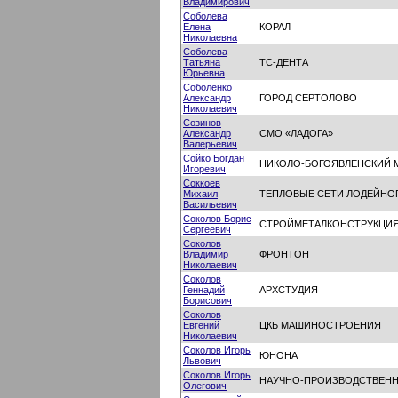
Владимирович
Соболева
Елена
КОРАЛ
Николаевна
Соболева
Татьяна
ТС-ДЕНТА
Юрьевна
Соболенко
Александр
ГОРОД СЕРТОЛОВО
Николаевич
Созинов
Александр
СМО «ЛАДОГА»
Валерьевич
Сойко Богдан
НИКОЛО-БОГОЯВЛЕНСКИЙ 
Игоревич
Соккоев
Михаил
ТЕПЛОВЫЕ СЕТИ ЛОДЕЙНО
Васильевич
Соколов Борис
СТРОЙМЕТАЛКОНСТРУКЦИ
Сергеевич
Соколов
Владимир
ФРОНТОН
Николаевич
Соколов
Геннадий
АРХСТУДИЯ
Борисович
Соколов
Евгений
ЦКБ МАШИНОСТРОЕНИЯ
Николаевич
Соколов Игорь
ЮНОНА
Львович
Соколов Игорь
НАУЧНО-ПРОИЗВОДСТВЕНН
Олегович