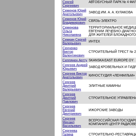
Сергей
АВТОБУСНЫЙ ПАРК № 4 ФИ
Сергеевич
Семенов Юрий
ЗАВОД ИМ. А. А. КУЛАКОВА
Анатольевич
Семенов Юрий
СВЯЗЬ-ЭЛЕКТРО
Владимирович
Семенова
ТЕРРИТОРИАЛЬНОЕ МЕДИЦ
Ольга
ЕВГЕНИИ ЛЕЧЕБНО-ДИАГН
Николаевна
ДЛЯ ЖИТЕЛЕЙ БЛОКАДНОГО
Семкин Сергей
ИНТЕХ
Валерьевич
Сенченко
Виктор
СТРОИТЕЛЬНЫЙ ТРЕСТ № 2
Валентинович
Сеппянен Артту
SKANSKA EAST EUROPE OY
Сергеев Андрей
ЗАВОД КРОВЕЛЬНЫХ И ГИ
Юрьевич
Сергеев Виктор
КИНОСТУДИЯ «ЛЕНФИЛЬМ»
Анатольевич
Сергеев
Дмитрий
ЭЛИТНЫЕ КАМИНЫ
Валерьевич
Сергеев
Дмитрий
СТРОИТЕЛЬНОЕ УПРАВЛЕНИЕ
Павлович
Сергеев
Евгений
ИЖОРСКИЕ ЗАВОДЫ
Дмитриевич
Сергеев
ВСЕРОССИЙСКАЯ ГОСУДАР
Михаил
КОМПАНИЯ ЦЕНТР РАДИОВЕ
Васильевич
Сергеева
Галина
СТРОИТЕЛЬНО-РЕСТАВРАЦ