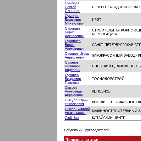
Сумбаев
Сергей
СЕВЕРО-ЗАПАДНЫЙ ПЕЧАТ
Олегович
Сумерин
Владимир
ИРЭТ
Михайлович
Суровцев
СТРОИТЕЛЬНАЯ КОРПОРАЦИ
Борис
КОРПОРАЦИЯ»
Алексеевич
Суровцев
Борис
САНКТ-ПЕТЕРБУРГСКАЯ СТ
Алексеевич
Сусоров Игорь
ЛАКОКРАСОЧНЫЙ ЗАВОД <
Анатольевич
Суханов
Геннадий
СЯСЬСКИЙ ЦЕЛЛЮЛОЗНО-
Авдеевич
Сухарев
Владимир
ТОСНОДОРСТРОЙ
Павлович
Сысоев
Александр
ЛЕНСВЯЗЬ
Абрамович
Сысуев Юрий
ВЫСШИЕ СПЕЦИАЛЬНЫЕ ОФ
Николаевич
Сычев Виталий
МАШИНОСТРОИТЕЛЬНЫЙ ЗА
Анатольевич
Сюй Чао
КИТАЙСКИЙ ЦЕНТР
Найдено 223 руководителей
Полезные статьи