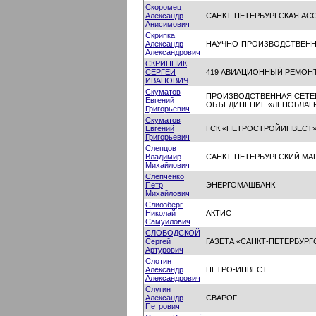
Скоромец
Александр
САНКТ-ПЕТЕРБУРГСКАЯ АС
Анисимович
Скрипка
Александр
НАУЧНО-ПРОИЗВОДСТВЕНН
Александрович
СКРИПНИК
СЕРГЕЙ
419 АВИАЦИОННЫЙ РЕМОН
ИВАНОВИЧ
Скуматов
ПРОИЗВОДСТВЕННАЯ СЕТЕ
Евгений
ОБЪЕДИНЕНИЕ «ЛЕНОБЛАГ
Григорьевич
Скуматов
Евгений
ГСК «ПЕТРОСТРОЙИНВЕСТ
Григорьевич
Слепцов
Владимир
САНКТ-ПЕТЕРБУРГСКИЙ М
Михайлович
Слепченко
Петр
ЭНЕРГОМАШБАНК
Михайлович
Слиозберг
Николай
АКТИС
Самуилович
СЛОБОДСКОЙ
Сергей
ГАЗЕТА «САНКТ-ПЕТЕРБУР
Артурович
Слотин
Александр
ПЕТРО-ИНВЕСТ
Александрович
Слугин
Александр
СВАРОГ
Петрович