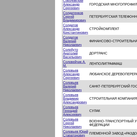
Соколовский
Александр
ГОРОДСКАЯ МНОГОПРОФИЛ
Сергеевич
Солдатенков
Сергей
ПЕТЕРБУРГСКАЯ ТЕЛЕФОНН
Владимирович
Солдатов
Александр
СТРОЙКОМПЛЕКТ
Константинович
Солдатов
Валерий
ФИНАНСОВО-СТРОИТЕЛЬНА
Николаевич
Солобуто
Анатолий
ДОРТРАНС
Васильевич
Соловейчик А.
ЛЕНПОЛИГРАФМАШ
М.
Соловьев
Александр
ЛЮБАНСКОЕ ДЕРЕВОПЕРЕР
Сергеевич
Соловьев
Валерий
САНКТ-ПЕТЕРБУРГСКИЙ ГО
Николаевич
Соловьев
Владимир
СТРОИТЕЛЬНАЯ КОМПАНИЯ
Александрович
Соловьев
Геннадий
СУЛАК
Алексеевич
Соловьев
ВОЕННО-ТРАНСПОРТНЫЙ 
Сергей
ФЕДЕРАЦИИ
Николаевич
Соловьев Юрий
ПЛЕМЕННОЙ ЗАВОД «РАЗДО
Старатонович