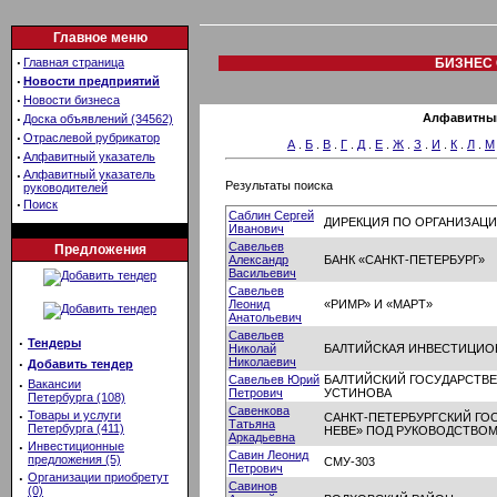
Главное меню
·
Главная страница
БИЗНЕС 
·
Новости предприятий
·
Новости бизнеса
·
Алфавитный
Доска объявлений (34562)
·
Отраслевой рубрикатор
А
.
Б
.
В
.
Г
.
Д
.
Е
.
Ж
.
З
.
И
.
К
.
Л
.
М
·
Алфавитный указатель
·
Алфавитный указатель
Результаты поиска
руководителей
·
Поиск
Саблин Сергей
ДИРЕКЦИЯ ПО ОРГАНИЗАЦ
Иванович
Савельев
Предложения
Александр
БАНК «САНКТ-ПЕТЕРБУРГ»
Васильевич
Савельев
Леонид
«РИМР» И «МАРТ»
Анатольевич
Савельев
·
Тендеры
Николай
БАЛТИЙСКАЯ ИНВЕСТИЦИО
Николаевич
·
Добавить тендер
Савельев Юрий
БАЛТИЙСКИЙ ГОСУДАРСТВЕ
·
Вакансии
Петрович
УСТИНОВА
Петербурга (108)
Савенкова
·
Товары и услуги
САНКТ-ПЕТЕРБУРГСКИЙ ГО
Татьяна
Петербурга (411)
НЕВЕ» ПОД РУКОВОДСТВО
Аркадьевна
·
Инвестиционные
Савин Леонид
предложения (5)
СМУ-303
Петрович
·
Организации приобретут
Савинов
(0)