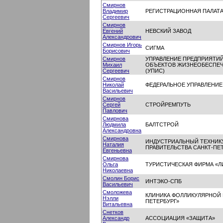
Смирнов
Владимир
РЕГИСТРАЦИОННАЯ ПАЛАТ
Сергеевич
Смирнов
Евгений
НЕВСКИЙ ЗАВОД
Александрович
Смирнов Игорь
СИГМА
Борисович
Смирнов
УПРАВЛЕНИЕ ПРЕДПРИЯТИ
Михаил
ОБЪЕКТОВ ЖИЗНЕОБЕСПЕЧ
Сергеевич
(УПИС)
Смирнов
Николай
ФЕДЕРАЛЬНОЕ УПРАВЛЕНИЕ
Васильевич
Смирнов
Сергей
СТРОЙРЕМПУТЬ
Павлович
Смирнова
Людмила
БАЛТСТРОЙ
Александровна
Смирнова
ИНДУСТРИАЛЬНЫЙ ТЕХНИК
Наталия
ПРАВИТЕЛЬСТВА САНКТ-ПЕ
Евгеньевна
Смирнова
Ольга
ТУРИСТИЧЕСКАЯ ФИРМА «Л
Николаевна
Смолин Борис
ИНТЭКО-СПБ
Васильевич
Смоложева
КЛИНИКА ФОЛЛИКУЛЯРНОЙ
Нэлли
ПЕТЕРБУРГ»
Витальевна
Снетков
Александр
АССОЦИАЦИЯ «ЗАЩИТА»