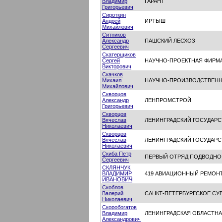
Владимир
ГАРАНТ
Григорьевич
Сироткин
Андрей
ИРТЫШ
Михайлович
Ситников
Александр
ПАШСКИЙ ЛЕСХОЗ
Сергеевич
Скатерщиков
Сергей
НАУЧНО-ПРОЕКТНАЯ ФИРМА
Викторович
Скачков
Михаил
НАУЧНО-ПРОИЗВОДСТВЕНН
Михайлович
Скворцов
Александр
ЛЕНПРОМСТРОЙ
Григорьевич
Скворцов
Вячеслав
ЛЕНИНГРАДСКИЙ ГОСУДАРС
Николаевич
Скворцов
Вячеслав
ЛЕНИНГРАДСКИЙ ГОСУДАР
Николаевич
Скиба Петр
ПЕРВЫЙ ОТРЯД ПОДВОДНО
Сергеевич
СКЛЯНЧУК
ВЛАДИМИР
419 АВИАЦИОННЫЙ РЕМОН
ИВАНОВИЧ
Скоблов
Валерий
САНКТ-ПЕТЕРБУРГСКОЕ С
Николаевич
Скоробогатов
Владимир
ЛЕНИНГРАДСКАЯ ОБЛАСТНА
Александрович