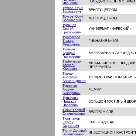
ГОСУДАРСТВЕННОГО ЭРМИ
Иванович
Трусов Юрий
ЛЕНПТИЦЕПРОМ
Васильевич
Трусов Юрий
ЛЕНПТИЦЕПРОМ
Васильевич
Тубашов
Сергей
УНИВЕРМАГ «НАРВСКИЙ»
Григорьевич
Тулузакова
Тамара
ГИМНАЗИЯ № 105
Федоровна
Тульчин
Аркадий
АНТИКВАРНЫЙ САЛОН ДРАГ
Григорьевич
Турбельман
ФИЛИАЛ «ЮЖНОЕ ПРЕДПРИЯ
Алексей
ПЕТЕРБУРГА»
Юрьевич
Турчак
Анатолий
ХОЛДИНГОВАЯ КОМПАНИЯ 
Александрович
Турченко
Андрей
ЖЕМЧУГ
Викторович
Тушакова
Надежда
БОЛЬШОЙ ГОСТИНЫЙ ДВОР
Павловна
Тюкин Георгий
ЛЕСПРОМ СПБ
Станиславович
Тюльпанов
Сергей
СМО «ЛАДОГА»
Сергеевич
Тютин Дмитрий
ИНВЕСТИЦИОННО-СТРОИТЕ
Валентинович