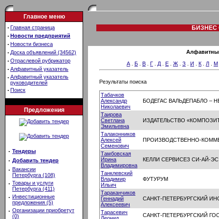
Главное меню
·
Главная страница
БИЗНЕС 
·
Новости предприятий
·
Новости бизнеса
·
Алфавитный
Доска объявлений (34562)
·
Отраслевой рубрикатор
А
.
Б
.
В
.
Г
.
Д
.
Е
.
Ж
.
З
.
И
.
К
.
Л
.
М
·
Алфавитный указатель
·
Алфавитный указатель
Результаты поиска
руководителей
·
Поиск
Табачков
Александр
БОДЕГАС ВАЛЬДЕПАБЛО – Н
Николаевич
Предложения
Таирова
Светлана
ИЗДАТЕЛЬСТВО «КОМПОЗИТ
Эмильевна
Талаконников
Алексей
ПРОИЗВОДСТВЕННО-КОММЕ
Семенович
·
Тендеры
Тамбовская
Ирина
КЕЛЛИ СЕРВИСЕЗ СИ-АЙ-ЭС
·
Добавить тендер
Владимировна
·
Вакансии
Танклевский
Петербурга (108)
Владимир
ФУТУРУМ
·
Товары и услуги
Ильич
Петербурга (411)
Тараканчиков
·
Инвестиционные
Геннадий
САНКТ-ПЕТЕРБУРГСКИЙ ИН
предложения (5)
Алексеевич
·
Организации приобретут
Тарасевич
САНКТ-ПЕТЕРБУРГСКИЙ ГО
(0)
Леонид