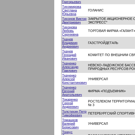
Григорьевич
Тихомирова
Светлана
ГОЛАНИС
Юрьевна
Тихонов Виктор
ЗАКРЫТОЕ АКЦИОНЕРНОЕ О
Дмитриевич
ЭКСПРЕСС"
Тихонова
Любовь
ТОРГОВАЯ ФИРМА «ГАЛАНТ
Сергеевна
Ткачев
Владимир
ГАЗСТРОЙДЕТАЛЬ
Андреевич
Ткачев
Геннадий
КОМИТЕТ ПО ВНЕШНИМ СВ
Иванович
Ткаченко
НЕВСКО-ЛАДОЖСКОЕ БАСС
Александр
ПРИРОДНЫХ РЕСУРСОВ РО
Павлович
Ткаченко
Алексей
УНИВЕРСАЛ
Константинович
Ткаченко
Евгений
ФИРМА «ПОДЪЕМНИК»
Анатольевич
Токаренко
РОСТЕЛЕКОМ ТЕРРИТОРИА
Сергей
№ 3
Андреевич
Толстихин Петр
ПЕТЕРБУРГСКИЙ СПОРТИВ
Тимофеевич
Томашков
Валерий
УНИВЕРСАЛ
Борисович
Тонкус