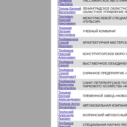
Людмила
ПАССАЖИРСКОЕ АВТОТРАНС
Павловна
Торцев Евгений
ЛЕНИНГРАДСКОЕ ОБЛАСТНО
Васильевич
ОБЛАСТНОЕ УПРАВЛЕНИЕ Л
Траткевич
МЕЖОТРАСЛЕВОЙ СПЕЦИА
Николай
«ПУЛЬСАР»
Николаевич
Троицкая
Наталия
УЧЕБНЫЙ КОМБИНАТ
Викторовна
Трофименков
Сергей
АРХИТЕКТУРНАЯ МАСТЕРСК
Иванович
Трофимов
Николай
КОНСТРУКТОРСКОЕ БЮРО
Алексеевич
Трофимов
ВЫСТАВОЧНОЕ ОБЪЕДИНЕН
Сергей
Трофимов
Сергей
ОХРАННОЕ ПРЕДПРИЯТИЕ 
ЛеонидовиЧ
Трофимова
САНКТ-ПЕТЕРБУРГСКОЕ ГО
Валентина
ПАРКОВОГО ХОЗЯЙСТВА «
Васильевна
Трошкин
Евгений
ПЛЕМЕННОЙ ЗАВОД «НОВО
Александрович
Троянов Антон
АВТОМОБИЛЬНАЯ КОМПАНИ
Эдуардович
Троянский
Александр
КОЛПИНСКИЙ АВТОБУСНЫЙ 
Львович
Трубников
СПЕЦИАЛЬНАЯ НАУЧНО-РЕ
Николай