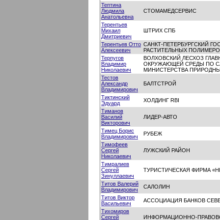
Тептина
Людмила
СТОМАМЕДСЕРВИС
Анатольевна
Терентьев
Михаил
ШТРИХ СПБ
Дмитриевич
Терентьев Отто
САНКТ-ПЕТЕРБУРГСКИЙ Г
Алексеевич
РАСТИТЕЛЬНЫХ ПОЛИМЕРО
Терпугов
ВОЛХОВСКИЙ ЛЕСХОЗ ГЛАВ
Владимир
ОКРУЖАЮЩЕЙ СРЕДЫ ПО СА
Николаевич
МИНИСТЕРСТВА ПРИРОДНЫ
Тестов
Александр
БАЛТСТРОЙ
Владимирович
Тиктинский
ХОЛДИНГ RBI
Эдуард
Тиманов
Василий
ЛИДЕР-АВТО
Викторович
Тимец Борис
РУБЕЖ
Владимирович
Тимофеев
Сергей
ЛУЖСКИЙ РАЙОН
Николаевич
Тимралиев
Сергей
ТУРИСТИЧЕСКАЯ ФИРМА «Н
Зинуллаевич
Титов Валерий
САЛОЛИН
Владимирович
Титов Виктор
АССОЦИАЦИЯ БАНКОВ СЕВ
Васильевич
Тихомиров
Сергей
ИНФОРМАЦИОННО-ПРАВОВО