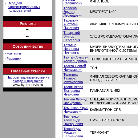
ФИНАНСОВ
·
Вход для
Степанович
зарегистрированных
Тарасов
пользователей
Эдуард
МЕХТРЕСТ №29
Леонидович
Тарелкин
Реклама
Анатолий
«ЖИЛИЩНО-КОММУНАЛЬНОЕ 
Павлович
•••
Татарский
Виктор
ЭЛЕКТРОРАДИОАВТОМАТИК
•••
Сергеевич
Татьяна
Сотрудничество
МУЗЕЙ-БИБЛИОТЕКА «КНИГ
Ивановна
БИБЛИОТЕЧНОЙ СИСТЕМЫ 
Новикова
·
Контакты
Тахтай Алексей
·
Расценки
ТЕПЛОВЫЕ СЕТИ Г. ГАТЧИН
Александрович
Телега Сергей
ТСН
Николаевич
Полезные ссылки
Телегина
ФИЛИАЛ СЕВЕРО-ЗАПАДНОЙ
Насосы гидравлические на
Тамара
ГОРОДЕ ВЫБОРГЕ
складе и под заказ:
Михайловна
www.hydroservis.ru
Телятникова
Екатерина
ГИМНАЗИЯ № 652
Ивановна
Темкин Леонид
СПЕЦИАЛИЗИРОВАННОЕ МО
Иосифович
ВНЕДРЕНИЮ АВТОМАТИЗИР
Темников Юрий
КАЛЬМАТРОН-СПБ
Николаевич
Темченко
Александр
СМУ-3 ТРЕСТА № 16
Григорьевич
Тененбаум
Михаил
ТЕРМОФИТ
Залманович