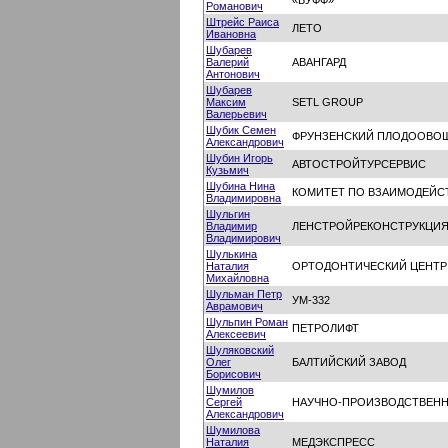
«БУФФ»
Романович
Штрейс Раиса
ЛЕТО
Ивановна
Шубарев
Валерий
АВАНГАРД
Антонович
Шубарев
Максим
SETL GROUP
Валерьевич
Шубик Семен
ФРУНЗЕНСКИЙ ПЛОДООВО
Александрович
Шубин Игорь
АВТОСТРОЙТУРСЕРВИС
Кузьмич
Шубина Нина
КОМИТЕТ ПО ВЗАИМОДЕЙС
Владимировна
Шульгин
Владимир
ЛЕНСТРОЙРЕКОНСТРУКЦИ
Владимирович
Шулькина
Наталия
ОРТОДОНТИЧЕСКИЙ ЦЕНТР
Михайловна
Шульман Петр
УМ-332
Аврамович
Шульпин Роман
ПЕТРОЛИФТ
Алексеевич
Шуляковский
Олег
БАЛТИЙСКИЙ ЗАВОД
Борисович
Шумилов
Сергей
НАУЧНО-ПРОИЗВОДСТВЕНН
Александрович
Шумилова
Наталия
МЕДЭКСПРЕСС