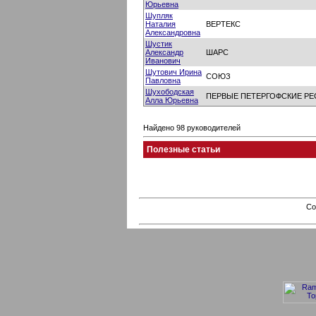
Юрьевна
Шупляк
Наталия
ВЕРТЕКС
Александровна
Шустик
Александр
ШАРС
Иванович
Шутович Ирина
СОЮЗ
Павловна
Шухободская
ПЕРВЫЕ ПЕТЕРГОФСКИЕ Р
Алла Юрьевна
Найдено 98 руководителей
Полезные статьи
Co