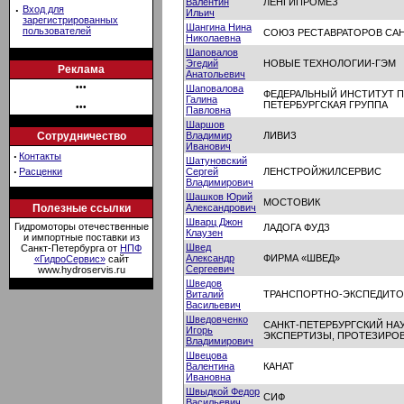
Валентин
ЛЕНГИПРОМЕЗ
·
Вход для
Ильич
зарегистрированных
Шангина Нина
пользователей
СОЮЗ РЕСТАВРАТОРОВ САН
Николаевна
Шаповалов
Эгедий
НОВЫЕ ТЕХНОЛОГИИ-ГЭМ
Реклама
Анатольевич
•••
Шаповалова
ФЕДЕРАЛЬНЫЙ ИНСТИТУТ 
Галина
ПЕТЕРБУРГСКАЯ ГРУППА
•••
Павловна
Шаршов
Сотрудничество
Владимир
ЛИВИЗ
Иванович
·
Контакты
Шатуновский
·
Расценки
Сергей
ЛЕНСТРОЙЖИЛСЕРВИС
Владимирович
Шашков Юрий
МОСТОВИК
Полезные ссылки
Александрович
Шварц Джон
Гидромоторы отечественные
ЛАДОГА ФУДЗ
Клаузен
и импортные поставки из
Швед
Санкт-Петербурга от
НПФ
Александр
ФИРМА «ШВЕД»
«ГидроСервис»
сайт
Сергеевич
www.hydroservis.ru
Шведов
Виталий
ТРАНСПОРТНО-ЭКСПЕДИТО
Васильевич
Шведовченко
САНКТ-ПЕТЕРБУРГСКИЙ НА
Игорь
ЭКСПЕРТИЗЫ, ПРОТЕЗИРОВА
Владимирович
Швецова
Валентина
КАНАТ
Ивановна
Швыдкой Федор
СИФ
Васильевич