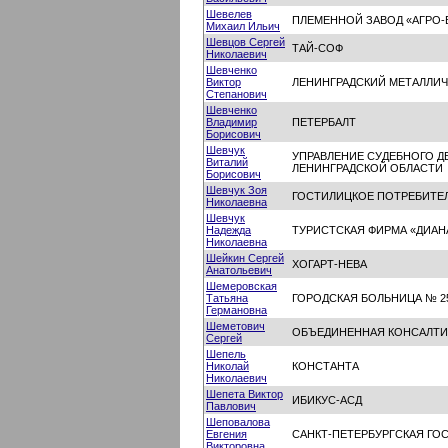
Шевелев
ПЛЕМЕННОЙ ЗАВОД «АГРО-
Михаил Ильич
Шевцов Сергей
ТАЙ-СОФ
Николаевич
Шевченко
Виктор
ЛЕНИНГРАДСКИЙ МЕТАЛЛИЧ
Степанович
Шевченко
Владимир
ПЕТЕРБАЛТ
Борисович
Шевчук
УПРАВЛЕНИЕ СУДЕБНОГО Д
Виталий
ЛЕНИНГРАДСКОЙ ОБЛАСТИ
Борисович
Шевчук Зоя
ГОСТИЛИЦКОЕ ПОТРЕБИТЕ
Николаевна
Шевчук
Надежда
ТУРИСТСКАЯ ФИРМА «ДИАН
Николаевна
Шейкин Сергей
ХОГАРТ-НЕВА
Анатольевич
Шемеровская
Татьяна
ГОРОДСКАЯ БОЛЬНИЦА № 2
Германовна
Шеметович
ОБЪЕДИНЕННАЯ КОНСАЛТИ
Сергей
Шепель
Николай
КОНСТАНТА
Николаевич
Шепета Виктор
ИБИКУС-АСД
Павлович
Шеповалова
Евгения
САНКТ-ПЕТЕРБУРГСКАЯ ГО
Викторовна