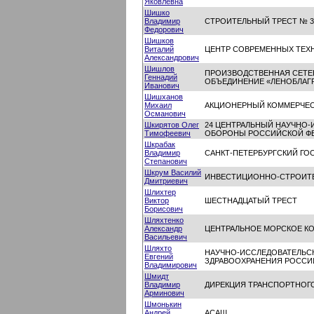
Яковлевна
Шишко
Владимир
СТРОИТЕЛЬНЫЙ ТРЕСТ № 3
Федорович
Шишков
Виталий
ЦЕНТР СОВРЕМЕННЫХ ТЕХ
Александрович
Шишлов
ПРОИЗВОДСТВЕННАЯ СЕТЕ
Геннадий
ОБЪЕДИНЕНИЕ «ЛЕНОБЛАГ
Иванович
Шишханов
Михаил
АКЦИОНЕРНЫЙ КОММЕРЧЕСК
Османович
Шкирятов Олег
24 ЦЕНТРАЛЬНЫЙ НАУЧНО
Тимофеевич
ОБОРОНЫ РОССИЙСКОЙ Ф
Шкрабак
Владимир
САНКТ-ПЕТЕРБУРГСКИЙ ГО
Степанович
Шкрум Василий
ИНВЕСТИЦИОННО-СТРОИТЕ
Дмитриевич
Шлихтер
Виктор
ШЕСТНАДЦАТЫЙ ТРЕСТ
Борисович
Шляхтенко
Александр
ЦЕНТРАЛЬНОЕ МОРСКОЕ К
Васильевич
Шляхто
НАУЧНО-ИССЛЕДОВАТЕЛЬС
Евгений
ЗДРАВООХРАНЕНИЯ РОССИ
Владимирович
Шмидт
Владимир
ДИРЕКЦИЯ ТРАНСПОРТНОГО
Арминович
Шмонькин
Андрей
АСАШ