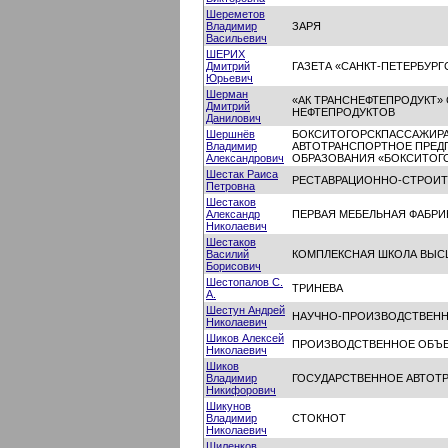
Шереметов
Владимир
ЗАРЯ
Васильевич
ШЕРИХ
Дмитрий
ГАЗЕТА «САНКТ-ПЕТЕРБУР
Юрьевич
Шерман
«АК ТРАНСНЕФТЕПРОДУКТ»
Дмитрий
НЕФТЕПРОДУКТОВ
Данилович
Шершнёв
БОКСИТОГОРСКПАССАЖИРА
Владимир
АВТОТРАНСПОРТНОЕ ПРЕД
Александрович
ОБРАЗОВАНИЯ «БОКСИТОГО
Шестак Раиса
РЕСТАВРАЦИОННО-СТРОИТ
Петровна
Шестаков
Александр
ПЕРВАЯ МЕБЕЛЬНАЯ ФАБРИ
Николаевич
Шестаков
Василий
КОМПЛЕКСНАЯ ШКОЛА ВЫС
Борисович
Шестопалов С.
ТРИНЕВА
А.
Шестун Андрей
НАУЧНО-ПРОИЗВОДСТВЕНН
Николаевич
Шиков Алексей
ПРОИЗВОДСТВЕННОЕ ОБЪЕ
Николаевич
Шиков
Владимир
ГОСУДАРСТВЕННОЕ АВТОТ
Никифорович
Шикунов
Владимир
СТОКНОТ
Николаевич
Шиленков