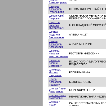
Александрович
Шмурун
Александр
СТОМАТОЛОГИЧЕСКИЙ ЦЕН
Рудольфович
Шопов Юрий
ОКТЯБРЬСКАЯ ЖЕЛЕЗНАЯ Д
Петрович
ПЕТЕРБУРГ ПАССАЖИРСКИ
Шорохов
Валерий
КРОНШТАДТСКИЙ МОРСКОЙ
Михайлович
Шостак
Людмила
АПТЕКА № 137
Анатольевна
Шошин
Александр
АВИАРЕМСЕРВИС
Алексеевич
Шпакова
Наталия
РЕСТОРАН «НЕВСКИЙ»
Константиновна
Шпиленя
ПСИХОЛОГО-ПЕДАГОГИЧЕСК
Леонид
ПОДРОСТКОВ
Семенович
Штейнбук
Михаил
РЕПРИМ–АЛЬФА
Шмулевич
Штепа
Александр
БЕЗОПАСНОСТЬ
Иванович
Штепан Павел
ЮРИНФОРМ-ЦЕНТР
Дмитриевич
Штепан Павел
МЕЖРЕГИОНАЛЬНАЯ ФЕДЕР
Дмитриевич
Штокбант
САНКТ-ПЕТЕРБУРГСКИЙ ГО
Исаак