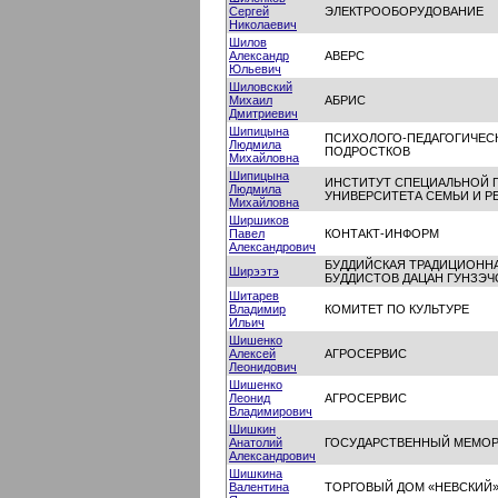
Сергей
ЭЛЕКТРООБОРУДОВАНИЕ
Николаевич
Шилов
Александр
АВЕРС
Юльевич
Шиловский
Михаил
АБРИС
Дмитриевич
Шипицына
ПСИХОЛОГО-ПЕДАГОГИЧЕСК
Людмила
ПОДРОСТКОВ
Михайловна
Шипицына
ИНСТИТУТ СПЕЦИАЛЬНОЙ 
Людмила
УНИВЕРСИТЕТА СЕМЬИ И Р
Михайловна
Ширшиков
Павел
КОНТАКТ-ИНФОРМ
Александрович
БУДДИЙСКАЯ ТРАДИЦИОНН
Ширээтэ
БУДДИСТОВ ДАЦАН ГУНЗЭ
Шитарев
Владимир
КОМИТЕТ ПО КУЛЬТУРЕ
Ильич
Шишенко
Алексей
АГРОСЕРВИС
Леонидович
Шишенко
Леонид
АГРОСЕРВИС
Владимирович
Шишкин
Анатолий
ГОСУДАРСТВЕННЫЙ МЕМОР
Александрович
Шишкина
Валентина
ТОРГОВЫЙ ДОМ «НЕВСКИЙ