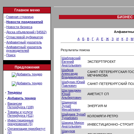
Главное меню
·
Главная страница
БИЗНЕС 
·
Новости предприятий
·
Новости бизнеса
·
Алфавитный
Доска объявлений (34562)
·
Отраслевой рубрикатор
А
.
Б
.
В
.
Г
.
Д
.
Е
.
Ж
.
З
.
И
.
К
.
Л
.
М
·
Алфавитный указатель
·
Алфавитный указатель
Результаты поиска
руководителей
·
Поиск
Шабловский
Евгений
ЭКСПЕРТПРОЕКТ
Анатольевич
Предложения
Шабров
САНКТ-ПЕТЕРБУРГСКАЯ ГОС
Александр
МЕЧНИКОВА
Владимирович
Шабурин Юрий
САНКТ-ПЕТЕРБУРГСКИЙ П
Павлович
Шагламджян
·
Тендеры
Юрий
АМЕТИСТ СП
Альбертович
·
Добавить тендер
Шаинидзе
·
Вакансии
Зураб
ЭНЕРГИЯ-М
Петербурга (108)
Михайлович
·
Товары и услуги
Шайдаев Зураб
Петербурга (411)
КОЛОМЯГИ-РЕТРО
Турабович
·
Инвестиционные
Шакира Мирон
предложения (5)
ИНВЕСТИЦИОННО–СТРОИТЕ
Анатольевич
·
Организации приобретут
Шакуров
(0)