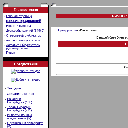
Главное меню
·
Главная страница
БИЗНЕС 
·
Новости предприятий
·
Новости бизнеса
·
Предприятие
->Инвестиции
Доска объявлений (34562)
·
Отраслевой рубрикатор
В нашей базе 0 инве
·
Алфавитный указатель
П
·
Алфавитный указатель
руководителей
·
Поиск
Предложения
Co
·
Тендеры
·
Добавить тендер
·
Вакансии
Петербурга (108)
·
Товары и услуги
Петербурга (411)
·
Инвестиционные
предложения (5)
·
Организации приобретут
(0)