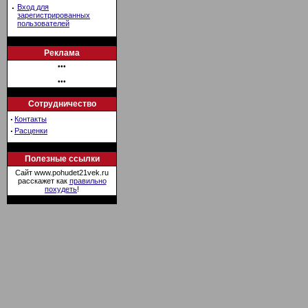
·
Вход для
зарегистрированных
пользователей
Реклама
•••
•••
Сотрудничество
·
Контакты
·
Расценки
Полезные ссылки
Сайт www.pohudet21vek.ru
расскажет как
правильно
похудеть
!