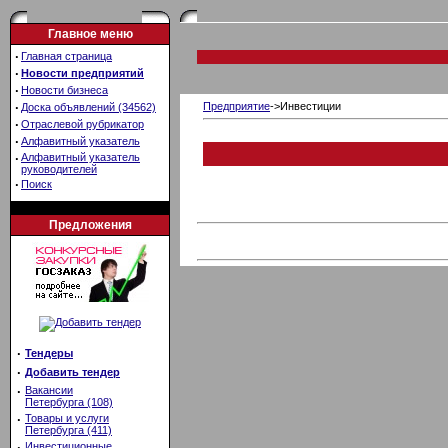
Главное меню
·
Главная страница
·
Новости предприятий
·
Новости бизнеса
·
Предприятие
->Инвестиции
Доска объявлений (34562)
·
Отраслевой рубрикатор
·
Алфавитный указатель
·
Алфавитный указатель
руководителей
·
Поиск
Предложения
·
Тендеры
·
Добавить тендер
·
Вакансии
Петербурга (108)
·
Товары и услуги
Петербурга (411)
·
Инвестиционные