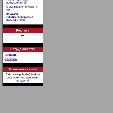
предложения (5)
·
Организации приобретут
(0)
·
Вход для
зарегистрированных
пользователей
Реклама
•••
•••
Сотрудничество
·
Контакты
·
Расценки
Полезные ссылки
Сайт www.pohudet21vek.ru
расскажет как
правильно
похудеть
!