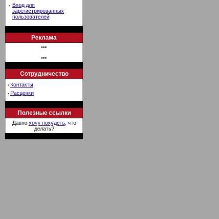
·
Вход для
зарегистрированных
пользователей
Реклама
•••
•••
Сотрудничество
·
Контакты
·
Расценки
Полезные ссылки
Давно
хочу похудеть
, что
делать?