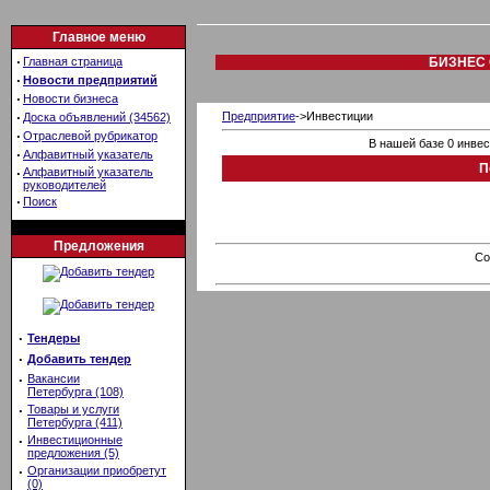
Главное меню
·
Главная страница
БИЗНЕС 
·
Новости предприятий
·
Новости бизнеса
·
Предприятие
->Инвестиции
Доска объявлений (34562)
·
Отраслевой рубрикатор
В нашей базе 0 инве
·
Алфавитный указатель
П
·
Алфавитный указатель
руководителей
·
Поиск
Предложения
Co
·
Тендеры
·
Добавить тендер
·
Вакансии
Петербурга (108)
·
Товары и услуги
Петербурга (411)
·
Инвестиционные
предложения (5)
·
Организации приобретут
(0)