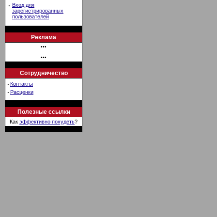
·
Вход для
зарегистрированных
пользователей
Реклама
•••
•••
Сотрудничество
·
Контакты
·
Расценки
Полезные ссылки
Как
эффективно похудеть
?