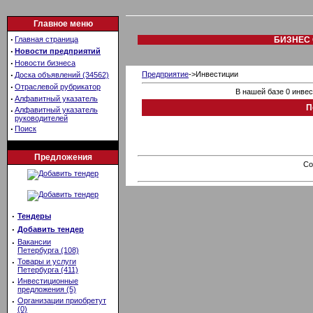
Главное меню
·
Главная страница
БИЗНЕС 
·
Новости предприятий
·
Новости бизнеса
·
Предприятие
->Инвестиции
Доска объявлений (34562)
·
Отраслевой рубрикатор
В нашей базе 0 инве
·
Алфавитный указатель
П
·
Алфавитный указатель
руководителей
·
Поиск
Предложения
Co
·
Тендеры
·
Добавить тендер
·
Вакансии
Петербурга (108)
·
Товары и услуги
Петербурга (411)
·
Инвестиционные
предложения (5)
·
Организации приобретут
(0)