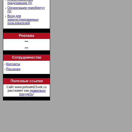
предложения (5)
·
Организации приобретут
(0)
·
Вход для
зарегистрированных
пользователей
Реклама
•••
•••
Сотрудничество
·
Контакты
·
Расценки
Полезные ссылки
Сайт www.pohudet21vek.ru
расскажет как
правильно
похудеть
!