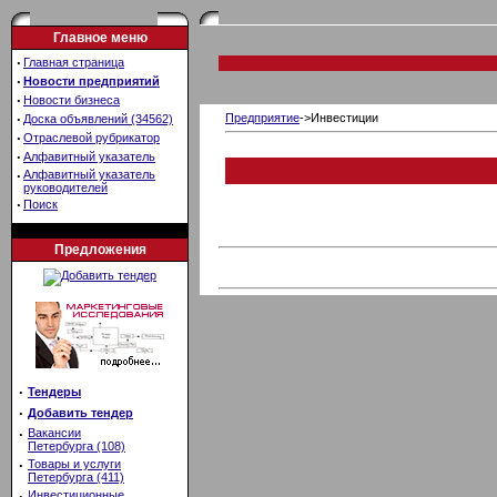
Главное меню
·
Главная страница
·
Новости предприятий
·
Новости бизнеса
·
Предприятие
->Инвестиции
Доска объявлений (34562)
·
Отраслевой рубрикатор
·
Алфавитный указатель
·
Алфавитный указатель
руководителей
·
Поиск
Предложения
·
Тендеры
·
Добавить тендер
·
Вакансии
Петербурга (108)
·
Товары и услуги
Петербурга (411)
·
Инвестиционные