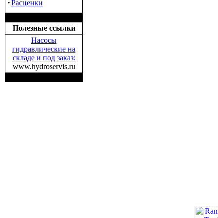
·
Расценки
Полезные ссылки
Насосы
гидравлические на
складе и под заказ:
www.hydroservis.ru