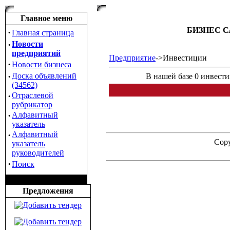
Главное меню
БИЗНЕС С
·
Главная страница
·
Новости
предприятий
Предприятие
->Инвестиции
·
Новости бизнеса
·
Доска объявлений
В нашей базе 0 инвест
(34562)
·
Отраслевой
рубрикатор
·
Алфавитный
указатель
·
Алфавитный
Copy
указатель
руководителей
·
Поиск
Предложения