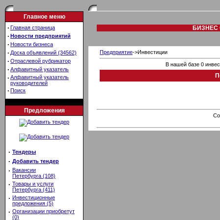
Главное меню
·
Главная страница
БИЗНЕС 
·
Новости предприятий
·
Новости бизнеса
·
Предприятие
->Инвестиции
Доска объявлений (34562)
·
Отраслевой рубрикатор
В нашей базе 0 инве
·
Алфавитный указатель
П
·
Алфавитный указатель
руководителей
·
Поиск
Предложения
Co
·
Тендеры
·
Добавить тендер
·
Вакансии
Петербурга (108)
·
Товары и услуги
Петербурга (411)
·
Инвестиционные
предложения (5)
·
Организации приобретут
(0)