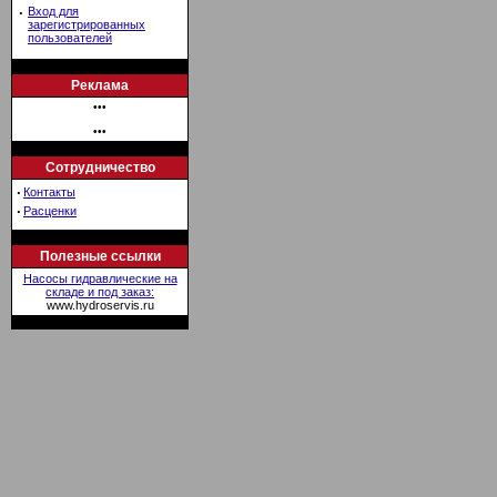
·
Вход для
зарегистрированных
пользователей
Реклама
•••
•••
Сотрудничество
·
Контакты
·
Расценки
Полезные ссылки
Насосы гидравлические на
складе и под заказ:
www.hydroservis.ru