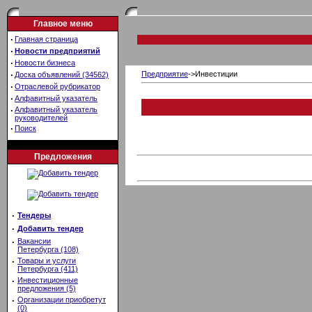
Главное меню
·
Главная страница
·
Новости предприятий
·
Новости бизнеса
·
Предприятие
->Инвестиции
Доска объявлений (34562)
·
Отраслевой рубрикатор
·
Алфавитный указатель
·
Алфавитный указатель
руководителей
·
Поиск
Предложения
·
Тендеры
·
Добавить тендер
·
Вакансии
Петербурга (108)
·
Товары и услуги
Петербурга (411)
·
Инвестиционные
предложения (5)
·
Организации приобретут
(0)