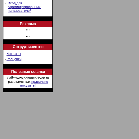
·
Вход для
зарегистрированных
пользователей
Реклама
•••
•••
Сотрудничество
·
Контакты
·
Расценки
Полезные ссылки
Сайт www.pohudet21vek.ru
расскажет как
правильно
похудеть
!