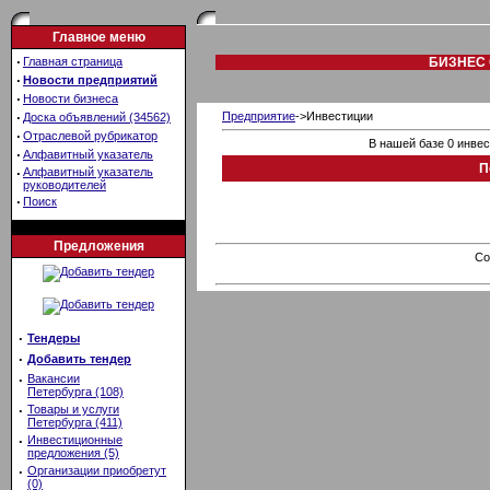
Главное меню
·
Главная страница
БИЗНЕС 
·
Новости предприятий
·
Новости бизнеса
·
Предприятие
->Инвестиции
Доска объявлений (34562)
·
Отраслевой рубрикатор
В нашей базе 0 инве
·
Алфавитный указатель
П
·
Алфавитный указатель
руководителей
·
Поиск
Предложения
Co
·
Тендеры
·
Добавить тендер
·
Вакансии
Петербурга (108)
·
Товары и услуги
Петербурга (411)
·
Инвестиционные
предложения (5)
·
Организации приобретут
(0)