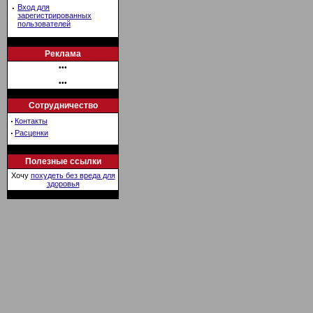
·
Вход для
зарегистрированных
пользователей
Реклама
•••
•••
Сотрудничество
·
Контакты
·
Расценки
Полезные ссылки
Хочу
похудеть без вреда для
здоровья