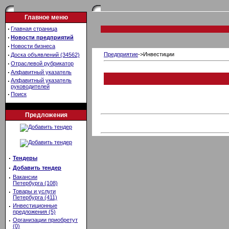
Главное меню
·
Главная страница
·
Новости предприятий
·
Новости бизнеса
·
Предприятие
->Инвестиции
Доска объявлений (34562)
·
Отраслевой рубрикатор
·
Алфавитный указатель
·
Алфавитный указатель
руководителей
·
Поиск
Предложения
·
Тендеры
·
Добавить тендер
·
Вакансии
Петербурга (108)
·
Товары и услуги
Петербурга (411)
·
Инвестиционные
предложения (5)
·
Организации приобретут
(0)