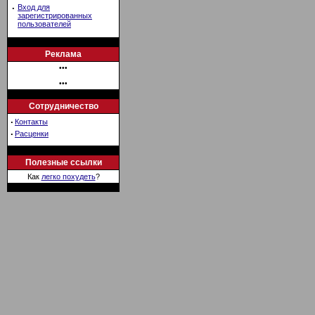
·
Вход для
зарегистрированных
пользователей
Реклама
•••
•••
Сотрудничество
·
Контакты
·
Расценки
Полезные ссылки
Как
легко похудеть
?