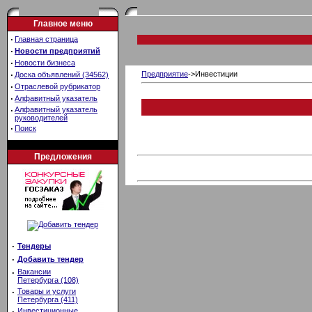
Главное меню
·
Главная страница
·
Новости предприятий
·
Новости бизнеса
·
Предприятие
->Инвестиции
Доска объявлений (34562)
·
Отраслевой рубрикатор
·
Алфавитный указатель
·
Алфавитный указатель
руководителей
·
Поиск
Предложения
·
Тендеры
·
Добавить тендер
·
Вакансии
Петербурга (108)
·
Товары и услуги
Петербурга (411)
·
Инвестиционные