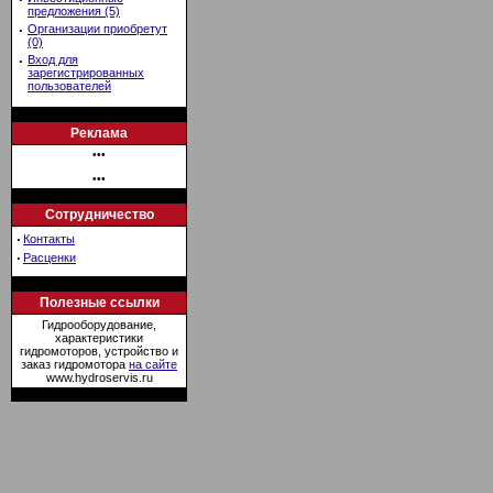
предложения (5)
·
Организации приобретут
(0)
·
Вход для
зарегистрированных
пользователей
Реклама
•••
•••
Сотрудничество
·
Контакты
·
Расценки
Полезные ссылки
Гидрооборудование,
характеристики
гидромоторов, устройство и
заказ гидромотора
на сайте
www.hydroservis.ru