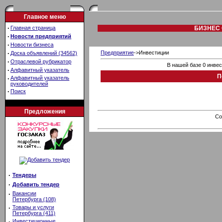
Главное меню
·
Главная страница
БИЗНЕС 
·
Новости предприятий
·
Новости бизнеса
·
Предприятие
->Инвестиции
Доска объявлений (34562)
·
Отраслевой рубрикатор
В нашей базе 0 инве
·
Алфавитный указатель
П
·
Алфавитный указатель
руководителей
·
Поиск
Предложения
Co
·
Тендеры
·
Добавить тендер
·
Вакансии
Петербурга (108)
·
Товары и услуги
Петербурга (411)
·
Инвестиционные