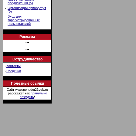
предложения (5)
·
Организации приобретут
(0)
·
Вход для
зарегистрированных
пользователей
Реклама
•••
•••
Сотрудничество
·
Контакты
·
Расценки
Полезные ссылки
Сайт www.pohudet21vek.ru
расскажет как
правильно
похудеть
!