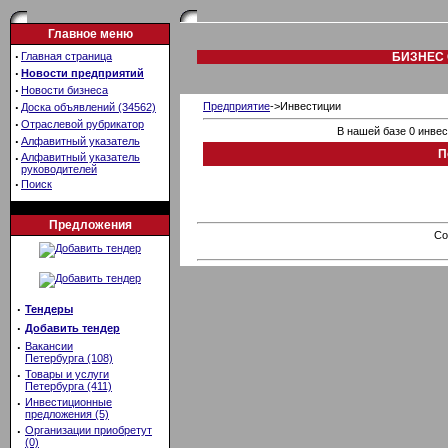
Главное меню
·
Главная страница
БИЗНЕС 
·
Новости предприятий
·
Новости бизнеса
·
Предприятие
->Инвестиции
Доска объявлений (34562)
·
Отраслевой рубрикатор
В нашей базе 0 инве
·
Алфавитный указатель
П
·
Алфавитный указатель
руководителей
·
Поиск
Предложения
Co
·
Тендеры
·
Добавить тендер
·
Вакансии
Петербурга (108)
·
Товары и услуги
Петербурга (411)
·
Инвестиционные
предложения (5)
·
Организации приобретут
(0)