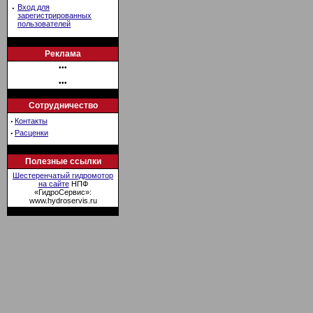
·
Вход для
зарегистрированных
пользователей
Реклама
•••
•••
Сотрудничество
·
Контакты
·
Расценки
Полезные ссылки
Шестеренчатый гидромотор
на сайте
НПФ
«ГидроСервис»:
www.hydroservis.ru