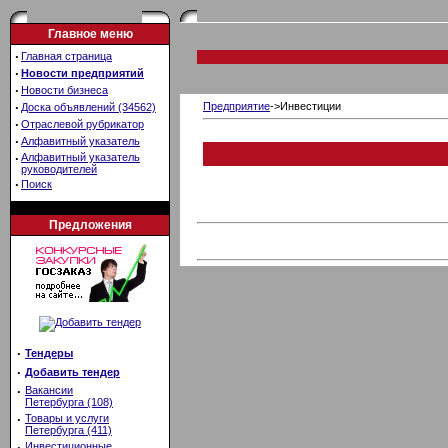
Главное меню
·
Главная страница
·
Новости предприятий
·
Новости бизнеса
·
Предприятие
->Инвестиции
Доска объявлений (34562)
·
Отраслевой рубрикатор
·
Алфавитный указатель
·
Алфавитный указатель
руководителей
·
Поиск
Предложения
·
Тендеры
·
Добавить тендер
·
Вакансии
Петербурга (108)
·
Товары и услуги
Петербурга (411)
·
Инвестиционные