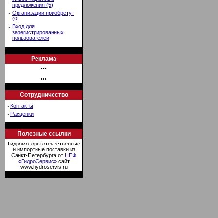
предложения (5)
·
Организации приобретут
(0)
·
Вход для
зарегистрированных
пользователей
Реклама
•••
•••
Сотрудничество
·
Контакты
·
Расценки
Полезные ссылки
Гидромоторы отечественные
и импортные поставки из
Санкт-Петербурга от
НПФ
«ГидроСервис»
сайт
www.hydroservis.ru